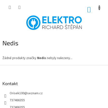
Přejít
na
NÁKUP
obsah
KOŠÍK
Nedis
Žádné produkty značky
Nedis
nebyly nalezeny...
Z
á
p
a
Kontakt
t
Orisek100
@
seznam.cz
í
737466355
737466355