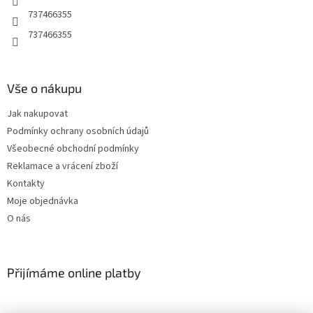
r
737466355
v
737466355
k
y
v
ý
Vše o nákupu
p
i
Jak nakupovat
s
u
Podmínky ochrany osobních údajů
Všeobecné obchodní podmínky
Reklamace a vrácení zboží
Kontakty
Moje objednávka
O nás
Přijímáme online platby