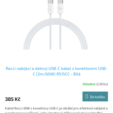
i
u
s
k
p
t
r
ů
o
d
u
k
t
ů
Recci nabíjecí a datový USB-C kabel s konektorem USB-
C (2m/60W) RS15CC - Bílá
Skladem
(136 ks)
Do košíku
385 Kč
Kabel Recci 60W s konektory USB-C je ideální pro efektivní nabíjení a