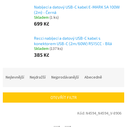
Nabíjecí a datový USB-C kabel E-MARK 5A 100W
(2m) - Černá
Skladem
(1 ks)
699 Kč
Recci nabíjecí a datový USB-C kabel s
konektorem USB-C (2m/60W) RS15CC - Bílá
Skladem
(137 ks)
385 Kč
Ř
a
Nejlevnější
Nejdražší
Nejprodávanější
Abecedně
z
e
n
OTEVŘÍT FILTR
í
p
V
Kód:
N4594_N4594_V-8906
r
ý
o
p
d