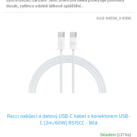
synchronizaci zařízení. Jeho 2metrová délka poskytuje pohodlný
dosah, zatímco odolné látkové opláštění...
Kód:
N4594_V-8906
Recci nabíjecí a datový USB-C kabel s konektorem USB-
C (2m/60W) RS15CC - Bílá
Skladem
(137 ks)