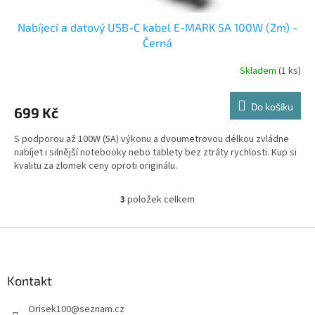
Nabíjecí a datový USB-C kabel E-MARK 5A 100W (2m) -
Černá
Skladem
(1 ks)
Do košíku
699 Kč
S podporou až 100W (5A) výkonu a dvoumetrovou délkou zvládne
nabíjet i silnější notebooky nebo tablety bez ztráty rychlosti. Kup si
kvalitu za zlomek ceny oproti originálu.
3
položek celkem
O
v
l
Z
á
á
d
p
a
a
Kontakt
c
t
í
Orisek100
@
seznam.cz
í
p