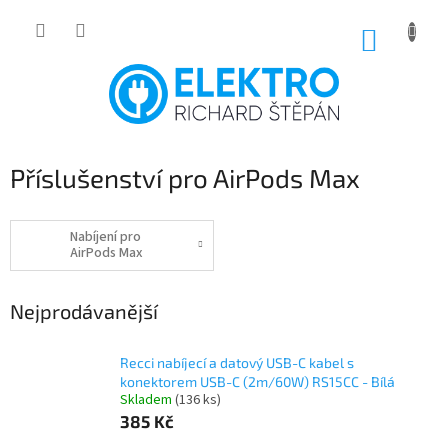
Přejít
na
NÁKUP
obsah
KOŠÍK
Příslušenství pro AirPods Max
Nabíjení pro
AirPods Max
Nejprodávanější
Recci nabíjecí a datový USB-C kabel s
konektorem USB-C (2m/60W) RS15CC - Bílá
Skladem
(136 ks)
385 Kč