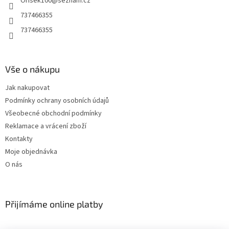
Orisek100
@
seznam.cz
í
k
y
737466355
v
737466355
ý
p
i
s
Vše o nákupu
u
Jak nakupovat
Podmínky ochrany osobních údajů
Všeobecné obchodní podmínky
Reklamace a vrácení zboží
Kontakty
Moje objednávka
O nás
Přijímáme online platby