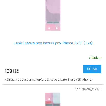
o
d
u
k
t
ů
Lepící páska pod baterii pro iPhone 8/SE (1 ks)
Skladem
DETAIL
139 Kč
Náhradní oboustranná lepící páska pod baterii pro Váš iPhone.
Kód:
N4594_V-7038