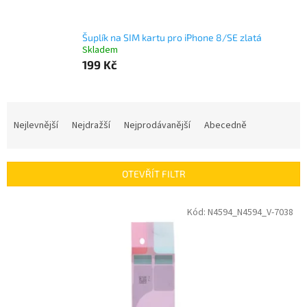
Šuplík na SIM kartu pro iPhone 8/SE zlatá
Skladem
199 Kč
Ř
a
Nejlevnější
Nejdražší
Nejprodávanější
Abecedně
z
e
n
OTEVŘÍT FILTR
í
p
V
Kód:
N4594_N4594_V-7038
r
ý
o
p
d
i
u
s
k
p
t
r
ů