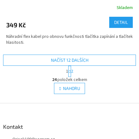
Skladem
DETAIL
349 Kč
Náhradní flex kabel pro obnovu funkčnosti tlačítka zapínání a tlačítek
hlasitosti.
NAČÍST 12 DALŠÍCH
S
1
2
t
O
r
24
položek celkem
v
á
l
NAHORU
n
á
k
d
o
v
Z
a
á
c
á
n
í
p
í
p
a
Kontakt
r
t
v