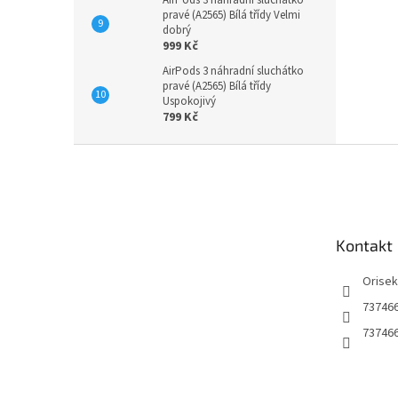
AirPods 3 náhradní sluchátko
pravé (A2565) Bílá třídy Velmi
dobrý
999 Kč
AirPods 3 náhradní sluchátko
pravé (A2565) Bílá třídy
Uspokojivý
799 Kč
Z
á
p
a
t
Kontakt
í
Orise
73746
73746