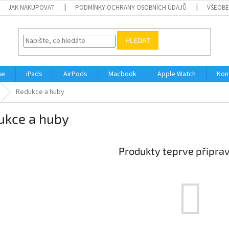
JAK NAKUPOVAT
PODMÍNKY OCHRANY OSOBNÍCH ÚDAJŮ
VŠEOBE
HLEDAT
ne
iPads
AirPods
Macbook
Apple Watch
Kon
Redukce a huby
ukce a huby
Produkty teprve připra