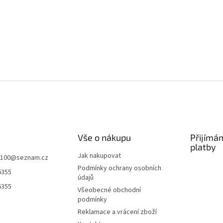
Vše o nákupu
Přijímá
platby
Jak nakupovat
k100
@
seznam.cz
Podmínky ochrany osobních
6355
údajů
6355
Všeobecné obchodní
podmínky
Reklamace a vrácení zboží