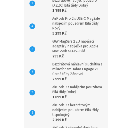
n
bezdrátové nabíjecí pouzdro
(A2190) Bílá třídy Dobrý
e
1 799 Kč
l
AirPods Pro 2 s USB-C MagSafe
nabíjecím pouzdrem Bílá třídy
Nový
5 299 Kč
60W MagSafe 2 EU napájecí
adaptér / nabíječka pro Apple
MacBook A1435 - Bílá
799 Kč
Bezdrátová náhlavní sluchátka s
mikrofonem Jabra Engage 75
Černá třídy Zánovní
2 599 Kč
AirPods 2 s nabíjecím pouzdrem
Bílá třídy Dobrý
1 899 Kč
AirPods 2 s bezdrátovým
nabíjecím pouzdrem Bílá třídy
Uspokojivý
2 199 Kč