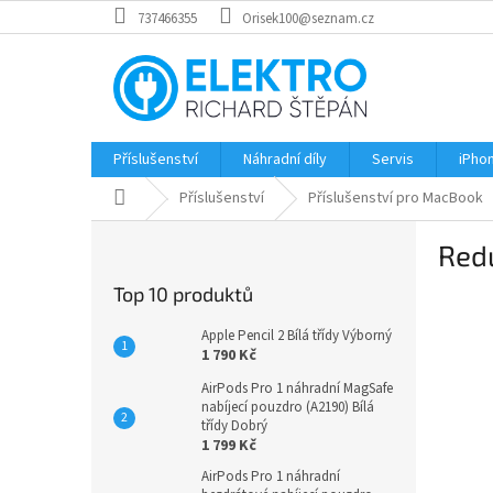
Přejít
737466355
Orisek100@seznam.cz
na
obsah
Příslušenství
Náhradní díly
Servis
iPho
Domů
Příslušenství
Příslušenství pro MacBook
P
Red
o
s
Top 10 produktů
t
r
Apple Pencil 2 Bílá třídy Výborný
a
1 790 Kč
n
AirPods Pro 1 náhradní MagSafe
n
nabíjecí pouzdro (A2190) Bílá
í
třídy Dobrý
1 799 Kč
p
a
AirPods Pro 1 náhradní