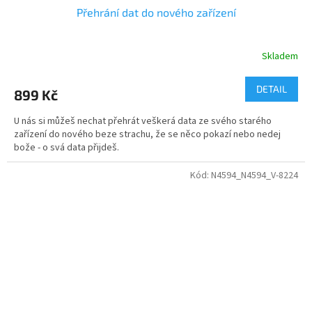
Přehrání dat do nového zařízení
Skladem
DETAIL
899 Kč
U nás si můžeš nechat přehrát veškerá data ze svého starého
zařízení do nového beze strachu, že se něco pokazí nebo nedej
bože - o svá data přijdeš.
Kód:
N4594_N4594_V-8224