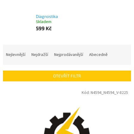
Diagnostika
Skladem
599 Kč
Ř
a
Nejlevnější
Nejdražší
Nejprodávanější
Abecedně
z
e
n
OTEVŘÍT FILTR
í
p
V
Kód:
N4594_N4594_V-8225
r
ý
o
p
d
i
u
s
k
p
t
r
ů