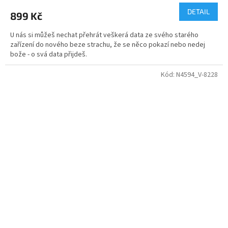
DETAIL
899 Kč
U nás si můžeš nechat přehrát veškerá data ze svého starého
zařízení do nového beze strachu, že se něco pokazí nebo nedej
bože - o svá data přijdeš.
Kód:
N4594_V-8228