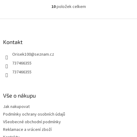
10
položek celkem
O
v
l
Z
á
á
d
p
a
a
Kontakt
c
t
í
Orisek100
@
seznam.cz
í
p
r
737466355
v
737466355
k
y
v
ý
Vše o nákupu
p
i
Jak nakupovat
s
u
Podmínky ochrany osobních údajů
Všeobecné obchodní podmínky
Reklamace a vrácení zboží