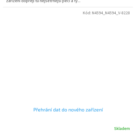
zařízení dopřejí tu nejšetrnější péči a ty...
Kód:
N4594_N4594_V-8228
Přehrání dat do nového zařízení
Skladem