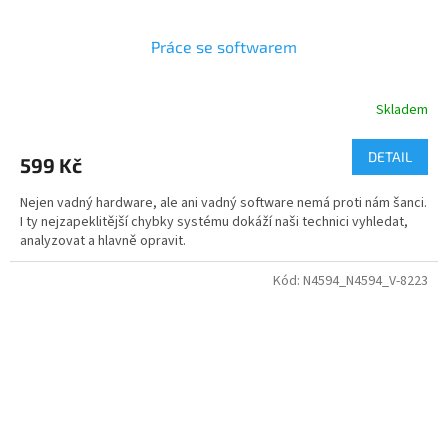
Práce se softwarem
Skladem
DETAIL
599 Kč
Nejen vadný hardware, ale ani vadný software nemá proti nám šanci.
I ty nejzapeklitější chybky systému dokáží naši technici vyhledat,
analyzovat a hlavně opravit.
Kód:
N4594_N4594_V-8223