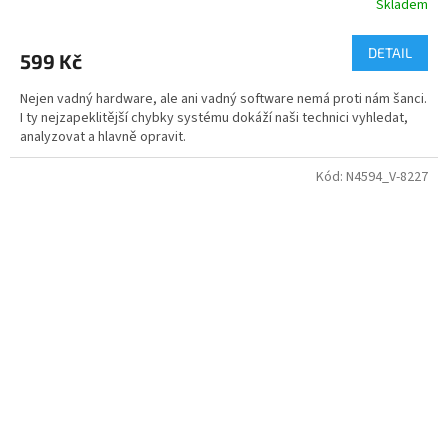
Skladem
DETAIL
599 Kč
Nejen vadný hardware, ale ani vadný software nemá proti nám šanci.
I ty nejzapeklitější chybky systému dokáží naši technici vyhledat,
analyzovat a hlavně opravit.
Kód:
N4594_V-8227