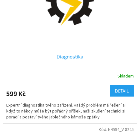
o
d
u
k
t
ů
Diagnostika
Skladem
DETAIL
599 Kč
Expertní diagnostika tvého zařízení. Každý problém má řešení a i
když to někdy může být pořádný oříšek, naši zkušení technici si
poradí a postaví tvého jablečného kámoše zpátky...
Kód:
N4594_V-8225