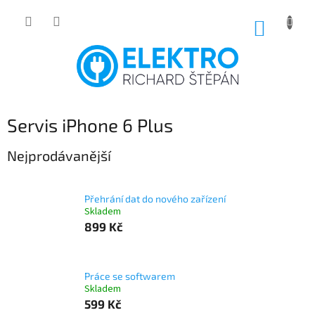
Přejít
na
NÁKUP
obsah
KOŠÍK
Servis iPhone 6 Plus
Nejprodávanější
Přehrání dat do nového zařízení
Skladem
899 Kč
Práce se softwarem
Skladem
599 Kč