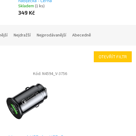
nabíječka - Černá
Skladem
(1 ks)
349 Kč
nější
Nejdražší
Nejprodávanější
Abecedně
OTEVŘÍT FILTR
Kód:
N4594_V-3756