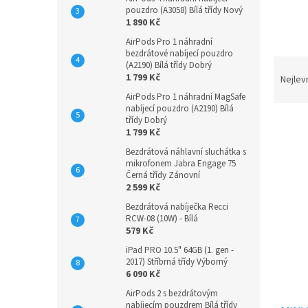
n
pouzdro (A3058) Bílá třídy Nový
e
1 890 Kč
l
AirPods Pro 1 náhradní
bezdrátové nabíjecí pouzdro
Ř
(A2190) Bílá třídy Dobrý
a
1 799 Kč
Nejlev
z
AirPods Pro 1 náhradní MagSafe
e
nabíjecí pouzdro (A2190) Bílá
třídy Dobrý
n
1 799 Kč
í
Bezdrátová náhlavní sluchátka s
p
V
mikrofonem Jabra Engage 75
r
ý
Černá třídy Zánovní
o
2 599 Kč
p
d
i
Bezdrátová nabíječka Recci
u
RCW-08 (10W) - Bílá
s
k
579 Kč
p
t
r
iPad PRO 10.5" 64GB (1. gen -
ů
2017) Stříbrná třídy Výborný
o
6 090 Kč
d
AirPods 2 s bezdrátovým
u
nabíjecím pouzdrem Bílá třídy