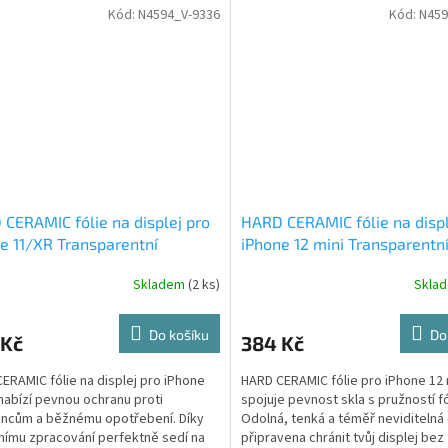
Kód:
N4594_V-9336
Kód:
N459
CERAMIC fólie na displej pro
HARD CERAMIC fólie na displ
e 11/XR Transparentní
iPhone 12 mini Transparentn
Skladem
(2 ks)
Skla
Do košíku
Do
 Kč
384 Kč
ERAMIC fólie na displej pro iPhone
HARD CERAMIC fólie pro iPhone 12 
nabízí pevnou ochranu proti
spojuje pevnost skla s pružností fó
ncům a běžnému opotřebení. Díky
Odolná, tenká a téměř neviditelná 
nímu zpracování perfektně sedí na
připravena chránit tvůj displej bez