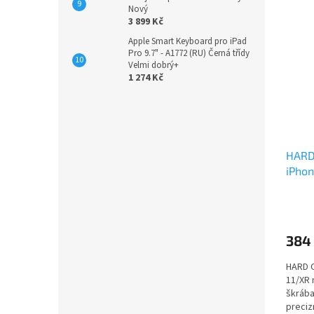
Nový
3 899 Kč
Apple Smart Keyboard pro iPad
Pro 9.7" - A1772 (RU) Černá třídy
Velmi dobrý+
1 274 Kč
HARD 
iPhon
384
HARD C
11/XR 
škrába
preciz