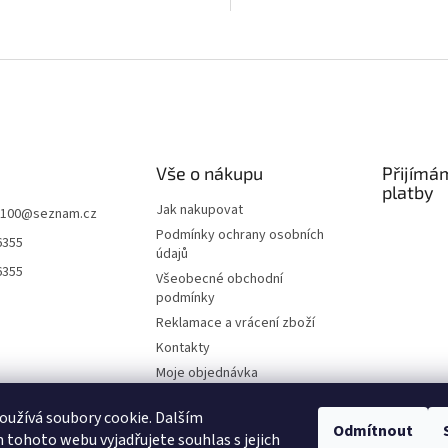
i, nezhoršuje jas...
kompromisů.
O
v
l
á
d
a
c
í
Vše o nákupu
Přijímá
p
platby
r
Jak nakupovat
k100
@
seznam.cz
v
Podmínky ochrany osobních
6355
k
údajů
y
6355
Všeobecné obchodní
v
podmínky
ý
p
Reklamace a vrácení zboží
i
Kontakty
s
Moje objednávka
u
O nás
užívá soubory cookie. Dalším
Odmítnout
tohoto webu vyjadřujete souhlas s jejich