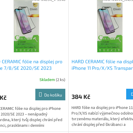
CERAMIC fólie na displej pro
HARD CERAMIC fólie na displ
ne 7/8/SE 2020/SE 2023
iPhone 11 Pro/X/XS Transpar
parentní
Skladem
(2 ks)
Do košíku
384 Kč
 Kč
HARD fólie na displej pro iPhone 11
ERAMIC fólie na displej pro iPhone
Pro/X/XS nabízí výjimečnou odolno
 2020/SE 2023 – nenápadný
tvrzenému materiálu, který efekti
rdina, který tvůj displej chrání před
chrání displej před škrábanci a
nci, prasklinami i denními
opotřebením. Tenký design...
ami. Ultra tenká,...