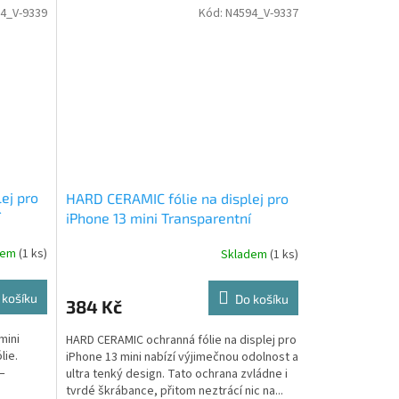
4_V-9339
Kód:
N4594_V-9337
ej pro
HARD CERAMIC fólie na displej pro
í
iPhone 13 mini Transparentní
dem
(1 ks)
Skladem
(1 ks)
 košíku
Do košíku
384 Kč
mini
HARD CERAMIC ochranná fólie na displej pro
lie.
iPhone 13 mini nabízí výjimečnou odolnost a
–
ultra tenký design. Tato ochrana zvládne i
tvrdé škrábance, přitom neztrácí nic na...