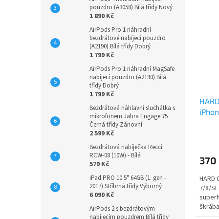
n
ý
í
pouzdro (A3058) Bílá třídy Nový
e
p
1 890 Kč
p
l
i
r
AirPods Pro 1 náhradní
s
o
bezdrátové nabíjecí pouzdro
(A2190) Bílá třídy Dobrý
p
d
1 799 Kč
r
u
AirPods Pro 1 náhradní MagSafe
o
k
nabíjecí pouzdro (A2190) Bílá
d
t
třídy Dobrý
u
ů
1 799 Kč
HARD 
k
Bezdrátová náhlavní sluchátka s
iPho
t
mikrofonem Jabra Engage 75
Trans
ů
Černá třídy Zánovní
2 599 Kč
Bezdrátová nabíječka Recci
RCW-08 (10W) - Bílá
370
579 Kč
iPad PRO 10.5" 64GB (1. gen -
HARD C
2017) Stříbrná třídy Výborný
7/8/SE
6 090 Kč
superh
škrába
AirPods 2 s bezdrátovým
nástrah
nabíjecím pouzdrem Bílá třídy