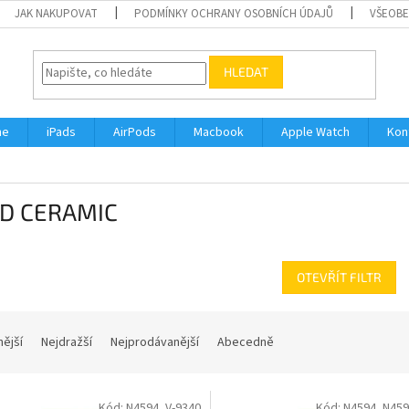
JAK NAKUPOVAT
PODMÍNKY OCHRANY OSOBNÍCH ÚDAJŮ
VŠEOBE
HLEDAT
ne
iPads
AirPods
Macbook
Apple Watch
Kon
D CERAMIC
OTEVŘÍT FILTR
nější
Nejdražší
Nejprodávanější
Abecedně
Kód:
N4594_V-9340
Kód:
N4594_N459