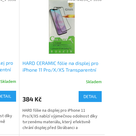
ej pro
HARD CERAMIC fólie na displej pro
entní
iPhone 11 Pro/X/XS Transparentní
Skladem
Skladem
DETAIL
DETAIL
384 Kč
HARD fólie na displej pro iPhone 11
st díky
Pro/X/XS nabízí výjimečnou odolnost díky
vně
tvrzenému materiálu, který efektivně
chrání displej před škrábanci a
opotřebením. Tenký design...