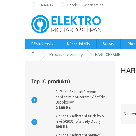
Přejít
737466355
Orisek100@seznam.cz
na
obsah
Příslušenství
Náhradní díly
Servis
iPho
Domů
Prodávané značky
HARD CERAMIC
P
HAR
o
s
Top 10 produktů
t
r
AirPods 2 s bezdrátovým
a
nabíjecím pouzdrem Bílá třídy
Uspokojivý
n
Ř
2 199 Kč
n
a
Nejlev
AirPods 2 náhradní sluchátko
í
z
levé (A2031) Bílá třídy Dobrý
p
e
899 Kč
a
V
n
AirPods 4 náhradní nabíjecí