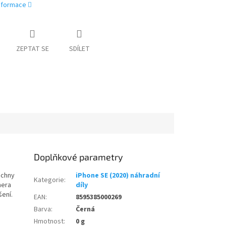
informace
ZEPTAT SE
SDÍLET
Doplňkové parametry
echny
iPhone SE (2020) náhradní
Kategorie
:
mera
díly
šení.
EAN
:
8595385000269
Barva
:
Černá
Hmotnost
:
0 g