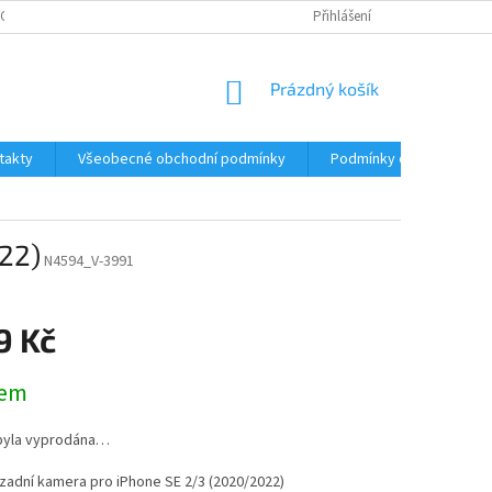
CNÉ OBCHODNÍ PODMÍNKY
REKLAMACE A VRÁCENÍ ZBOŽÍ
Přihlášení
KONTAKT
NÁKUPNÍ
Prázdný košík
KOŠÍK
takty
Všeobecné obchodní podmínky
Podmínky ochrany osobn
22)
N4594_V-3991
9 Kč
dem
byla vyprodána…
zadní kamera pro iPhone SE 2/3 (2020/2022)