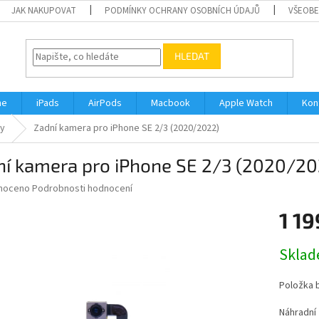
JAK NAKUPOVAT
PODMÍNKY OCHRANY OSOBNÍCH ÚDAJŮ
VŠEOBE
HLEDAT
ne
iPads
AirPods
Macbook
Apple Watch
Kon
ly
Zadní kamera pro iPhone SE 2/3 (2020/2022)
ní kamera pro iPhone SE 2/3 (2020/20
né
noceno
Podrobnosti hodnocení
ní
1 19
u
Měrná
Skla
cena:
ek.
Položka 
Náhradní 