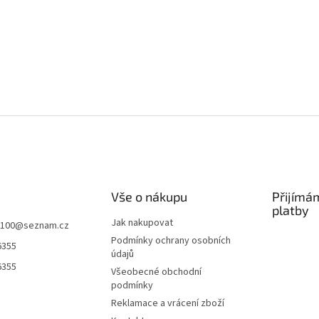
Vše o nákupu
Přijímá
platby
Jak nakupovat
k100
@
seznam.cz
Podmínky ochrany osobních
6355
údajů
6355
Všeobecné obchodní
podmínky
Reklamace a vrácení zboží