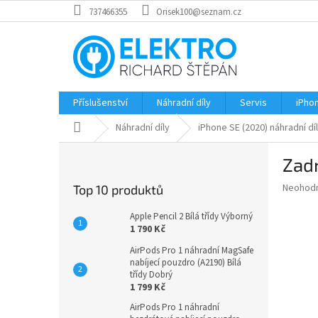
Přejít
737466355
Orisek100@seznam.cz
na
obsah
Příslušenství
Náhradní díly
Servis
iPho
Domů
Náhradní díly
iPhone SE (2020) náhradní dí
P
Zad
o
s
Průměr
Neohod
Top 10 produktů
t
hodnoce
r
produkt
Apple Pencil 2 Bílá třídy Výborný
a
je
1 790 Kč
0,0
n
AirPods Pro 1 náhradní MagSafe
z
n
nabíjecí pouzdro (A2190) Bílá
5
í
třídy Dobrý
hvězdič
1 799 Kč
p
a
AirPods Pro 1 náhradní