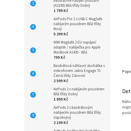
n
bezdrátové nabíjecí pouzdro
(A2190) Bílá třídy Dobrý
e
1 799 Kč
l
AirPods Pro 2 s USB-C MagSafe
nabíjecím pouzdrem Bílá třídy
Nový
5 299 Kč
60W MagSafe 2 EU napájecí
adaptér / nabíječka pro Apple
MacBook A1435 - Bílá
799 Kč
Bezdrátová náhlavní sluchátka s
mikrofonem Jabra Engage 75
Popi
Černá třídy Zánovní
2 599 Kč
AirPods 2 s nabíjecím pouzdrem
Det
Bílá třídy Dobrý
1 899 Kč
Náhr
majit
AirPods 2 s bezdrátovým
posk
nabíjecím pouzdrem Bílá třídy
Uspokojivý
2 199 Kč