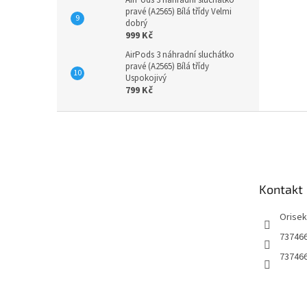
AirPods 3 náhradní sluchátko
pravé (A2565) Bílá třídy Velmi
dobrý
999 Kč
AirPods 3 náhradní sluchátko
pravé (A2565) Bílá třídy
Uspokojivý
799 Kč
Z
á
p
a
t
Kontakt
í
Orise
73746
73746