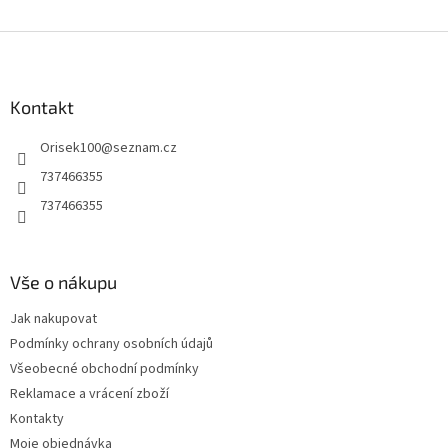
Z
á
p
a
Kontakt
t
Orisek100
@
seznam.cz
í
737466355
737466355
Vše o nákupu
Jak nakupovat
Podmínky ochrany osobních údajů
Všeobecné obchodní podmínky
Reklamace a vrácení zboží
Kontakty
Moje objednávka