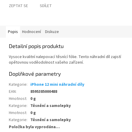
ZEPTAT SE
SDÍLET
Popis
Hodnocení
Diskuze
Detailní popis produktu
Vysoce kvalitní nalepovací těsnící fólie. Tento náhradní díl zajistí
opětovnou voděodolnost vašeho zařízení.
Doplňkové parametry
Kategorie
:
iPhone 12 mini náhradní díly
EAN
:
8595385000488
Hmotnost
:
0 g
Kategorie
:
Těsnění a samolepky
Hmotnost
:
0 g
Kategorie
:
Těsnění a samolepky
Položka byla vyprodána…