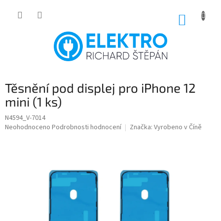
Přejít
na
NÁKUP
obsah
KOŠÍK
Těsnění pod displej pro iPhone 12
mini (1 ks)
N4594_V-7014
Průměrné
Neohodnoceno
Podrobnosti hodnocení
Značka:
Vyrobeno v Číně
hodnocení
produktu
je
0,0
z
5
hvězdiček.