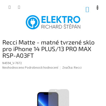
Přejít
na
NÁKUP
obsah
KOŠÍK
Recci Matte - matné tvrzené sklo
pro iPhone 14 PLUS/13 PRO MAX
RSP-A03FT
N4594_V-7672
Průměrné
Neohodnoceno
Podrobnosti hodnocení
Značka:
Recci
hodnocení
produktu
je
0,0
z
5
hvězdiček.