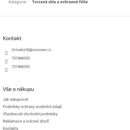
Kategorie
:
Tvrzená skla a ochranné fólie
Z
á
p
a
Kontakt
t
Orisek100
@
seznam.cz
í
737466355
737466355
Vše o nákupu
Jak nakupovat
Podmínky ochrany osobních údajů
Všeobecné obchodní podmínky
Reklamace a vrácení zboží
Kontakty