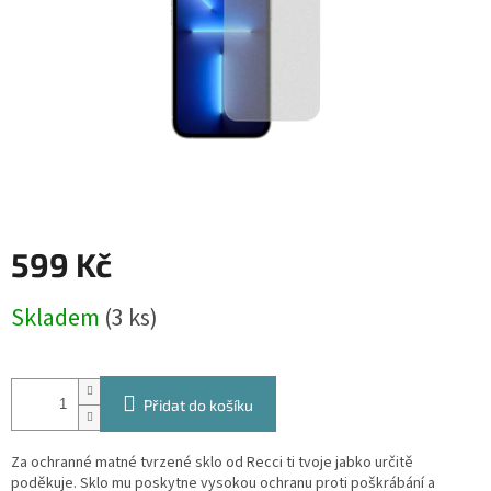
599 Kč
Měrná
Skladem
(3 ks)
cena:
Přidat do košíku
Za ochranné matné tvrzené sklo od Recci ti tvoje jabko určitě
poděkuje. Sklo mu poskytne vysokou ochranu proti poškrábání a