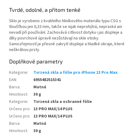
Tvrdé, odolné, a přitom tenké
Sklo je vyrobeno z kvalitního hliníkového materiálu typu CSG s
tloušťkou jen 0,33 mm, takže se nijak neprohýbá, nepraská ani
nevadí při používání. Zachovává citlivost dotyku i jas displeje a
díky povrchové úpravě nezůstávají na skle otisky.
Samozřejmostí je přesné zakrytí displeje a hladké okraje, které
neškrábou prsty.
Doplňkové parametry
Kategorie
:
Tvrzená skla a fólie pro iPhone 13 Pro Max
EAN
:
6955482515341
Barva
:
Matná
Hmotnost
:
30 g
Kategorie
:
Tvrzená skla a ochranné fólie
Určeno pro
:
13 PRO MAX/14 PLUS
Určeno pro
:
13 PRO MAX/14 PLUS
Barva
:
Matná
Hmotnost
:
30 g