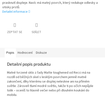
prasknutí displeje. Navíc má matný povrch, který redukuje odlesky a
otisky prstů.
Detailní informace
ZEPTAT SE
SDÍLET
Popis
Hodnocení
Diskuze
Detailní popis produktu
Matné tvrzené sklo z řady Matte toughened od Recci má na
rozdíl od běžných skel s lesklým povrchem jemně matné
zakončení, díky kterému se displej neleskne ani na přímém
světle. Zároveň tlumí modré světlo, takže ti po očích nepůjde
tolik – oceníš to hlavně večer nebo při dlouhém koukání do
mobilu.