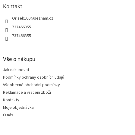
a
Kontakt
t
Orisek100
@
seznam.cz
í
737466355
737466355
Vše o nákupu
Jak nakupovat
Podmínky ochrany osobních údajů
Všeobecné obchodní podmínky
Reklamace a vrácení zboží
Kontakty
Moje objednávka
O nás