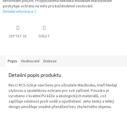
neformální použití. Přizpůsobena několika modelům Macbookům
poskytuje ochranu na míru pro každodenní cestování.
Detailní informace
ZEPTAT SE
SDÍLET
Popis
Hodnocení
Diskuze
Detailní popis produktu
Recci RCS-S20 je navrženo pro uživatele MacBooku, kteří hledají
stylovou a spolehlivou ochranu pro své zařízení. Pouzdro je
vyrobeno z kvalitní PU kůže a ekologických materiálů, což
zajišťuje odolnost proti vodě a opotřebení. Jeho tenký a lehký
design umožňuje snadné přenášení bez zbytečného objemu.