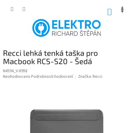
Přejít
na
NÁKUP
obsah
KOŠÍK
Recci lehká tenká taška pro
Macbook RCS-S20 - Šedá
N4594_V-8958
Průměrné
Neohodnoceno
Podrobnosti hodnocení
Značka:
Recci
hodnocení
produktu
je
0,0
z
5
hvězdiček.