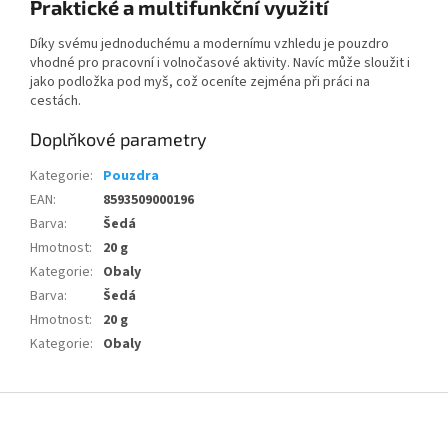
Praktické a multifunkční využití
Díky svému jednoduchému a modernímu vzhledu je pouzdro
vhodné pro pracovní i volnočasové aktivity. Navíc může sloužit i
jako podložka pod myš, což oceníte zejména při práci na
cestách.
Doplňkové parametry
Kategorie
:
Pouzdra
EAN
:
8593509000196
Barva
:
Šedá
Hmotnost
:
20 g
Kategorie
:
Obaly
Barva
:
Šedá
Hmotnost
:
20 g
Kategorie
:
Obaly
Z
á
p