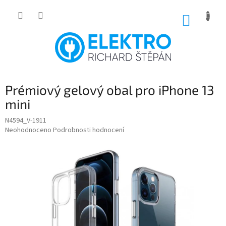
Přejít
na
NÁKUP
obsah
KOŠÍK
Prémiový gelový obal pro iPhone 13
mini
N4594_V-1911
Průměrné
Neohodnoceno
Podrobnosti hodnocení
hodnocení
produktu
je
0,0
z
5
hvězdiček.