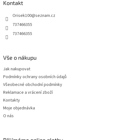
a
Kontakt
t
Orisek100
@
seznam.cz
í
737466355
737466355
Vše o nákupu
Jak nakupovat
Podmínky ochrany osobních údajů
Všeobecné obchodní podmínky
Reklamace a vrácení zboží
Kontakty
Moje objednávka
O nás