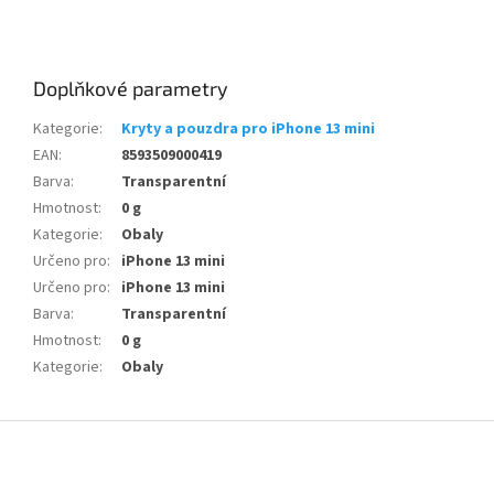
Doplňkové parametry
Kategorie
:
Kryty a pouzdra pro iPhone 13 mini
EAN
:
8593509000419
Barva
:
Transparentní
Hmotnost
:
0 g
Kategorie
:
Obaly
Určeno pro
:
iPhone 13 mini
Určeno pro
:
iPhone 13 mini
Barva
:
Transparentní
Hmotnost
:
0 g
Kategorie
:
Obaly
Z
á
p