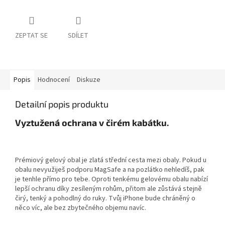
ZEPTAT SE
SDÍLET
Popis
Hodnocení
Diskuze
Detailní popis produktu
Vyztužená ochrana v čirém kabátku.
Prémiový gelový obal je zlatá střední cesta mezi obaly. Pokud u
obalu nevyužiješ podporu MagSafe a na pozlátko nehledíš, pak
je tenhle přímo pro tebe. Oproti tenkému gelovému obalu nabízí
lepší ochranu díky zesíleným rohům, přitom ale zůstává stejně
čirý, tenký a pohodlný do ruky. Tvůj iPhone bude chráněný o
něco víc, ale bez zbytečného objemu navíc.