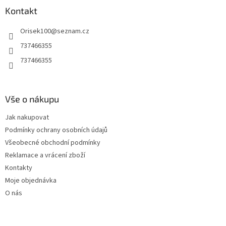
a
Kontakt
t
Orisek100
@
seznam.cz
í
737466355
737466355
Vše o nákupu
Jak nakupovat
Podmínky ochrany osobních údajů
Všeobecné obchodní podmínky
Reklamace a vrácení zboží
Kontakty
Moje objednávka
O nás