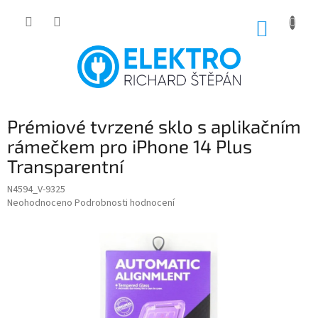
Přejít
na
NÁKUP
obsah
KOŠÍK
Prémiové tvrzené sklo s aplikačním
rámečkem pro iPhone 14 Plus
Transparentní
N4594_V-9325
Průměrné
Neohodnoceno
Podrobnosti hodnocení
hodnocení
produktu
je
0,0
z
5
hvězdiček.