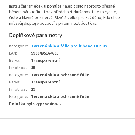
Instalační rámeček ti pomůže nalepit sklo naprosto přesně
během pár vteřin – i bez předchozí zkušenosti. Je to rychlé,
čisté a hlavně bez nervů. Skvělá volba pro každého, kdo chce
mít svůj displej v bezpečí a přitom neztrácet čas.
Doplňkové parametry
Kategorie
:
Tvrzená skla a fólie pro iPhone 14 Plus
EAN
:
5900495164605
Barva
:
Transparentní
Hmotnost
:
15
Kategorie
:
Tvrzená skla a ochranné fólie
Barva
:
Transparentní
Hmotnost
:
15
Kategorie
:
Tvrzená skla a ochranné fólie
Položka byla vyprodána…
Z
á
p