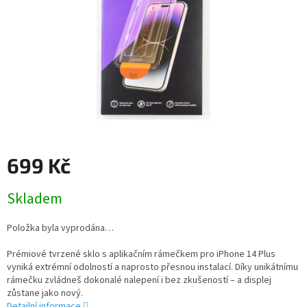
699 Kč
Měrná
Skladem
cena:
Položka byla vyprodána…
Prémiové tvrzené sklo s aplikačním rámečkem pro iPhone 14 Plus
vyniká extrémní odolností a naprosto přesnou instalací. Díky unikátnímu
rámečku zvládneš dokonalé nalepení i bez zkušeností – a displej
zůstane jako nový.
Detailní informace