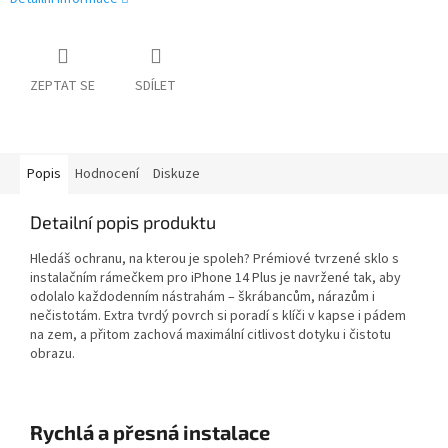
ZEPTAT SE
SDÍLET
Popis
Hodnocení
Diskuze
Detailní popis produktu
Hledáš ochranu, na kterou je spoleh? Prémiové tvrzené sklo s
instalačním rámečkem pro iPhone 14 Plus je navržené tak, aby
odolalo každodenním nástrahám – škrábancům, nárazům i
nečistotám. Extra tvrdý povrch si poradí s klíči v kapse i pádem
na zem, a přitom zachová maximální citlivost dotyku i čistotu
obrazu.
Rychlá a přesná instalace