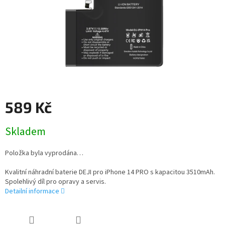
589 Kč
Měrná
Skladem
cena:
Položka byla vyprodána…
Kvalitní náhradní baterie DEJI pro iPhone 14 PRO s kapacitou 3510mAh.
Spolehlivý díl pro opravy a servis.
Detailní informace