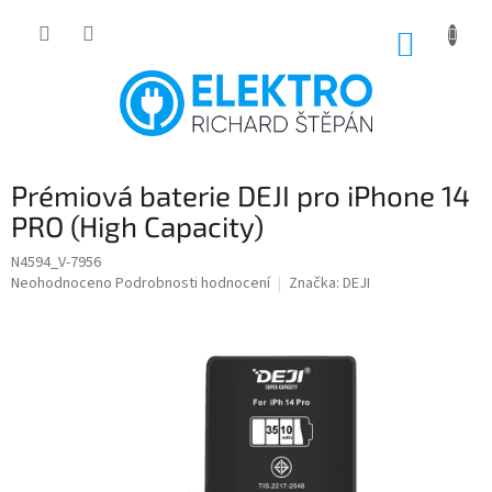
Přejít
na
NÁKUP
obsah
KOŠÍK
Prémiová baterie DEJI pro iPhone 14
PRO (High Capacity)
N4594_V-7956
Průměrné
Neohodnoceno
Podrobnosti hodnocení
Značka:
DEJI
hodnocení
produktu
je
0,0
z
5
hvězdiček.