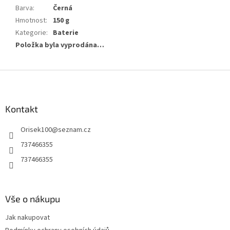
Barva
:
Černá
Hmotnost
:
150 g
Kategorie
:
Baterie
Položka byla vyprodána…
Z
á
p
a
Kontakt
t
Orisek100
@
seznam.cz
í
737466355
737466355
Vše o nákupu
Jak nakupovat