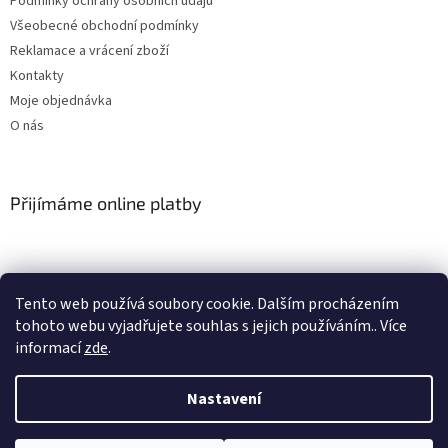
Podmínky ochrany osobních údajů
Všeobecné obchodní podmínky
Reklamace a vrácení zboží
Kontakty
Moje objednávka
O nás
Přijímáme online platby
Tento web používá soubory cookie. Dalším procházením
tohoto webu vyjadřujete souhlas s jejich používáním.. Více
Vytvořil Shoptet
informací
zde
.
Nastavení
Copyright 2026
E-shop s elektronikou
. Všechna práva vyhrazena.
Upravit nastavení cookies