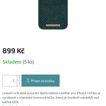
899 Kč
Měrná
Skladem
(5 ks)
cena:
Přidat do košíku
Luxusní ochranné pouzdro Njord Salmon Leather pro iPhone 14 Plus je
vyrobené z islandské lososové kůže, která je šestkrát odolnější než
běžná kůže.