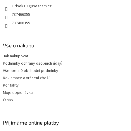
t
Orisek100
@
seznam.cz
í
737466355
737466355
Vše o nákupu
Jak nakupovat
Podmínky ochrany osobních údajů
Všeobecné obchodní podmínky
Reklamace a vrácení zboží
Kontakty
Moje objednávka
O nás
Přijímáme online platby