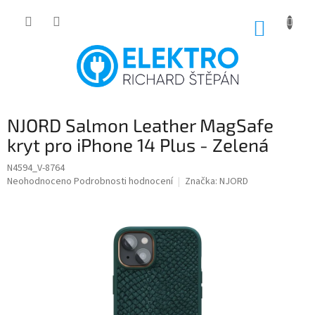
Přejít
na
NÁKUP
obsah
KOŠÍK
NJORD Salmon Leather MagSafe
kryt pro iPhone 14 Plus - Zelená
N4594_V-8764
Průměrné
Neohodnoceno
Podrobnosti hodnocení
Značka:
NJORD
hodnocení
produktu
je
0,0
z
5
hvězdiček.