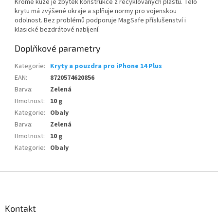
Kromě kůže je zbytek konstrukce z recyklovaných plastů. Tělo
krytu má zvýšené okraje a splňuje normy pro vojenskou
odolnost. Bez problémů podporuje MagSafe příslušenství i
klasické bezdrátové nabíjení.
Doplňkové parametry
Kategorie
:
Kryty a pouzdra pro iPhone 14 Plus
EAN
:
8720574620856
Barva
:
Zelená
Hmotnost
:
10 g
Kategorie
:
Obaly
Barva
:
Zelená
Hmotnost
:
10 g
Kategorie
:
Obaly
Z
á
p
a
Kontakt