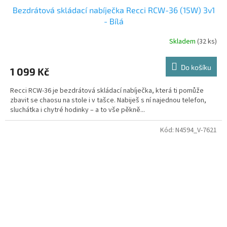
Bezdrátová skládací nabíječka Recci RCW-36 (15W) 3v1
- Bílá
Skladem
(32 ks)
Do košíku
1 099 Kč
Recci RCW-36 je bezdrátová skládací nabíječka, která ti pomůže
zbavit se chaosu na stole i v tašce. Nabiješ s ní najednou telefon,
sluchátka i chytré hodinky – a to vše pěkně...
Kód:
N4594_V-7621