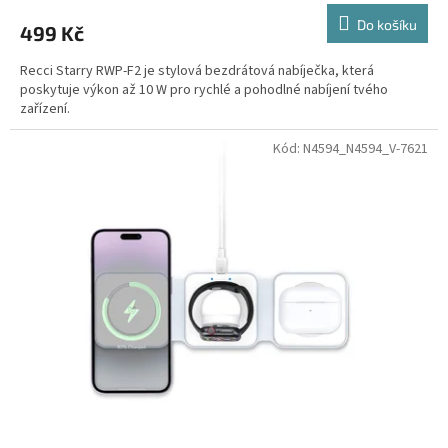
Do košíku
499 Kč
Recci Starry RWP-F2 je stylová bezdrátová nabíječka, která
poskytuje výkon až 10 W pro rychlé a pohodlné nabíjení tvého
zařízení.
Kód:
N4594_N4594_V-7621