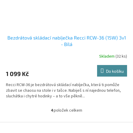
Bezdrátová skládací nabíječka Recci RCW-36 (15W) 3v1
- Bílá
Skladem
(32 ks)
Do košíku
1 099 Kč
Recci RCW-36 je bezdrátová skládací nabíječka, která ti pomůže
zbavit se chaosu na stole i v tašce. Nabiješ s ní najednou telefon,
sluchátka i chytré hodinky – a to vše pěkně...
4
položek celkem
O
v
l
Z
á
á