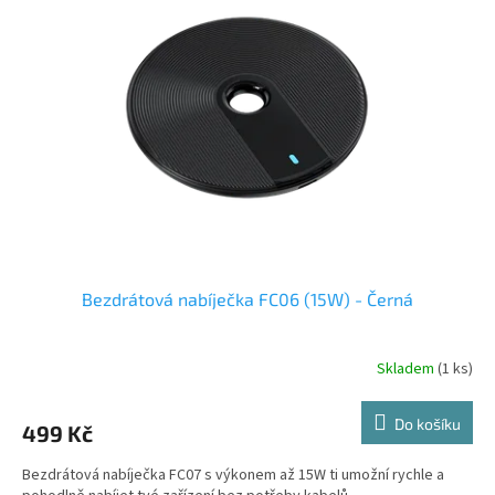
i
u
s
k
p
t
r
ů
o
d
u
k
t
ů
Bezdrátová nabíječka FC06 (15W) - Černá
Skladem
(1 ks)
Do košíku
499 Kč
Bezdrátová nabíječka FC07 s výkonem až 15W ti umožní rychle a