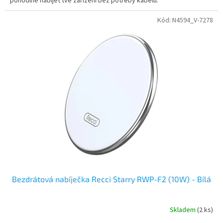
pohodlně nabíjet tvé zařízení bez potřeby kabelů.
Kód:
N4594_V-7278
Bezdrátová nabíječka Recci Starry RWP-F2 (10W) - Bílá
Skladem
(2 ks)