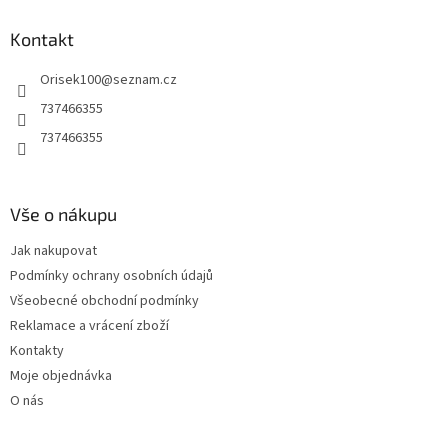
d
p
a
a
Kontakt
c
t
í
Orisek100
@
seznam.cz
í
p
r
737466355
v
737466355
k
y
v
ý
Vše o nákupu
p
i
Jak nakupovat
s
u
Podmínky ochrany osobních údajů
Všeobecné obchodní podmínky
Reklamace a vrácení zboží
Kontakty
Moje objednávka
O nás