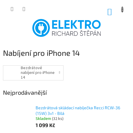
Přejít
na
NÁKUP
obsah
KOŠÍK
Nabíjení pro iPhone 14
Bezdrátové
nabíjení pro iPhone
14
Nejprodávanější
Bezdrátová skládací nabíječka Recci RCW-36
(15W) 3v1 - Bílá
Skladem
(32 ks)
1 099 Kč