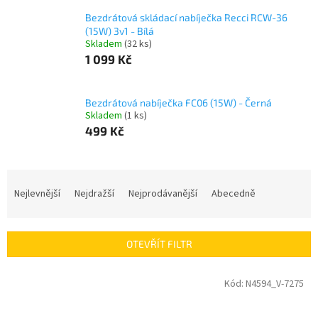
Bezdrátová skládací nabíječka Recci RCW-36
(15W) 3v1 - Bílá
Skladem
(32 ks)
1 099 Kč
Bezdrátová nabíječka FC06 (15W) - Černá
Skladem
(1 ks)
499 Kč
Ř
a
Nejlevnější
Nejdražší
Nejprodávanější
Abecedně
z
e
n
OTEVŘÍT FILTR
í
p
V
Kód:
N4594_V-7275
r
ý
o
p
d