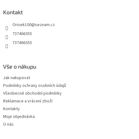
d
p
a
a
Kontakt
c
t
í
Orisek100
@
seznam.cz
í
p
r
737466355
v
737466355
k
y
v
ý
Vše o nákupu
p
i
Jak nakupovat
s
u
Podmínky ochrany osobních údajů
Všeobecné obchodní podmínky
Reklamace a vrácení zboží
Kontakty
Moje objednávka
O nás