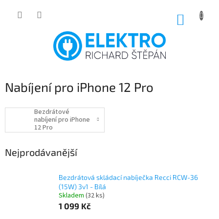
Přejít
na
NÁKUP
obsah
KOŠÍK
Nabíjení pro iPhone 12 Pro
Bezdrátové
nabíjení pro iPhone
12 Pro
Nejprodávanější
Bezdrátová skládací nabíječka Recci RCW-36
(15W) 3v1 - Bílá
Skladem
(32 ks)
1 099 Kč