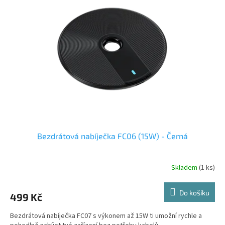
i
u
s
k
p
t
r
ů
o
d
u
k
t
ů
Bezdrátová nabíječka FC06 (15W) - Černá
Skladem
(1 ks)
Do košíku
499 Kč
Bezdrátová nabíječka FC07 s výkonem až 15W ti umožní rychle a