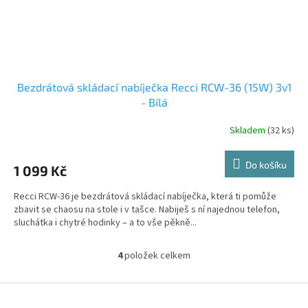
Bezdrátová skládací nabíječka Recci RCW-36 (15W) 3v1
- Bílá
Skladem
(32 ks)
Do košíku
1 099 Kč
Recci RCW-36 je bezdrátová skládací nabíječka, která ti pomůže
zbavit se chaosu na stole i v tašce. Nabiješ s ní najednou telefon,
sluchátka i chytré hodinky – a to vše pěkně...
4
položek celkem
O
v
l
Z
á
á