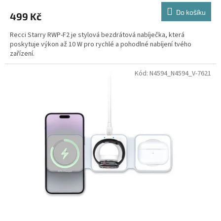
Do košíku
499 Kč
Recci Starry RWP-F2 je stylová bezdrátová nabíječka, která
poskytuje výkon až 10 W pro rychlé a pohodlné nabíjení tvého
zařízení.
Kód:
N4594_N4594_V-7621