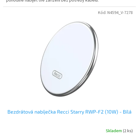
pohodlně nabíjet tvé zařízení bez potřeby kabelů.
Kód:
N4594_V-7278
Bezdrátová nabíječka Recci Starry RWP-F2 (10W) - Bílá
Skladem
(2 ks)