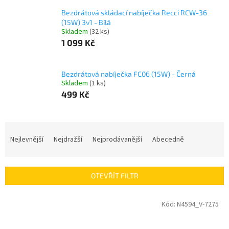
Bezdrátová skládací nabíječka Recci RCW-36
(15W) 3v1 - Bílá
Skladem
(32 ks)
1 099 Kč
Bezdrátová nabíječka FC06 (15W) - Černá
Skladem
(1 ks)
499 Kč
Ř
a
Nejlevnější
Nejdražší
Nejprodávanější
Abecedně
z
e
n
OTEVŘÍT FILTR
í
p
V
Kód:
N4594_V-7275
r
ý
o
p
d