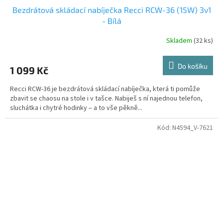
Bezdrátová skládací nabíječka Recci RCW-36 (15W) 3v1
- Bílá
Skladem
(32 ks)
Do košíku
1 099 Kč
Recci RCW-36 je bezdrátová skládací nabíječka, která ti pomůže
zbavit se chaosu na stole i v tašce. Nabiješ s ní najednou telefon,
sluchátka i chytré hodinky – a to vše pěkně...
Kód:
N4594_V-7621