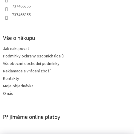
r
737466355
v
737466355
k
y
v
ý
Vše o nákupu
p
i
Jak nakupovat
s
u
Podmínky ochrany osobních údajů
Všeobecné obchodní podmínky
Reklamace a vrácení zboží
Kontakty
Moje objednávka
O nás
Přijímáme online platby