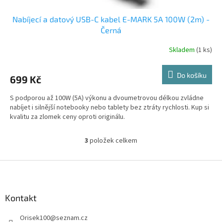
Nabíjecí a datový USB-C kabel E-MARK 5A 100W (2m) -
Černá
Skladem
(1 ks)
Do košíku
699 Kč
S podporou až 100W (5A) výkonu a dvoumetrovou délkou zvládne
nabíjet i silnější notebooky nebo tablety bez ztráty rychlosti. Kup si
kvalitu za zlomek ceny oproti originálu.
3
položek celkem
O
v
l
Z
á
á
d
p
a
a
Kontakt
c
t
í
Orisek100
@
seznam.cz
í
p