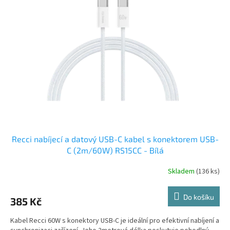
i
u
s
k
p
t
r
ů
o
d
u
k
t
ů
Recci nabíjecí a datový USB-C kabel s konektorem USB-
C (2m/60W) RS15CC - Bílá
Skladem
(136 ks)
Do košíku
385 Kč
Kabel Recci 60W s konektory USB-C je ideální pro efektivní nabíjení a