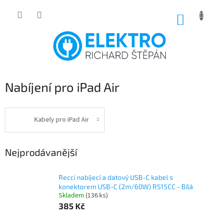
Přejít
na
NÁKUP
obsah
KOŠÍK
Nabíjení pro iPad Air
Kabely pro iPad Air
Nejprodávanější
Recci nabíjecí a datový USB-C kabel s
konektorem USB-C (2m/60W) RS15CC - Bílá
Skladem
(136 ks)
385 Kč