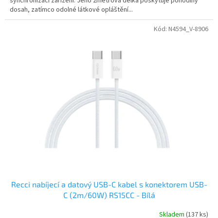
synchronizaci zařízení. Jeho 2metrová délka poskytuje pohodlný
dosah, zatímco odolné látkové opláštění...
Kód:
N4594_V-8906
Recci nabíjecí a datový USB-C kabel s konektorem USB-
C (2m/60W) RS15CC - Bílá
Skladem
(137 ks)