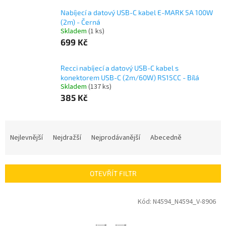
Nabíjecí a datový USB-C kabel E-MARK 5A 100W
(2m) - Černá
Skladem
(1 ks)
699 Kč
Recci nabíjecí a datový USB-C kabel s
konektorem USB-C (2m/60W) RS15CC - Bílá
Skladem
(137 ks)
385 Kč
Ř
a
Nejlevnější
Nejdražší
Nejprodávanější
Abecedně
z
e
n
OTEVŘÍT FILTR
í
p
V
Kód:
N4594_N4594_V-8906
r
ý
o
p
d