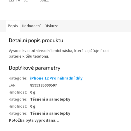
ZEPTAT SE
SDÍLET
Popis
Hodnocení
Diskuze
Detailní popis produktu
Vysoce kvalitní náhradní lepící páska, která zajišťuje fixaci
baterie k tělu telefonu.
Doplňkové parametry
Kategorie
:
iPhone 12 Pro náhradní díly
EAN
:
8595385000507
Hmotnost
:
0 g
Kategorie
:
Těsnění a samolepky
Hmotnost
:
0 g
Kategorie
:
Těsnění a samolepky
Položka byla vyprodána…