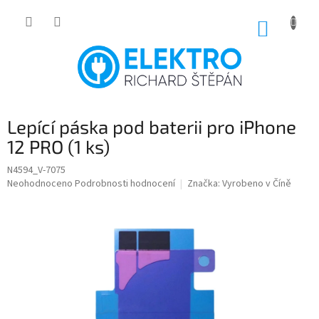
Přejít
na
NÁKUP
obsah
KOŠÍK
Lepící páska pod baterii pro iPhone
12 PRO (1 ks)
N4594_V-7075
Průměrné
Neohodnoceno
Podrobnosti hodnocení
Značka:
Vyrobeno v Číně
hodnocení
produktu
je
0,0
z
5
hvězdiček.