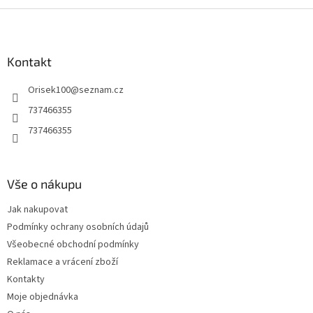
Z
á
p
a
Kontakt
t
Orisek100
@
seznam.cz
í
737466355
737466355
Vše o nákupu
Jak nakupovat
Podmínky ochrany osobních údajů
Všeobecné obchodní podmínky
Reklamace a vrácení zboží
Kontakty
Moje objednávka