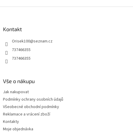
Z
á
p
a
Kontakt
t
Orisek100
@
seznam.cz
í
737466355
737466355
Vše o nákupu
Jak nakupovat
Podmínky ochrany osobních údajů
Všeobecné obchodní podmínky
Reklamace a vrácení zboží
Kontakty
Moje objednávka