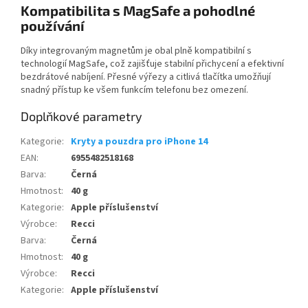
Kompatibilita s MagSafe a pohodlné
používání
Díky integrovaným magnetům je obal plně kompatibilní s
technologií MagSafe, což zajišťuje stabilní přichycení a efektivní
bezdrátové nabíjení. Přesné výřezy a citlivá tlačítka umožňují
snadný přístup ke všem funkcím telefonu bez omezení.
Doplňkové parametry
Kategorie
:
Kryty a pouzdra pro iPhone 14
EAN
:
6955482518168
Barva
:
Černá
Hmotnost
:
40 g
Kategorie
:
Apple příslušenství
Výrobce
:
Recci
Barva
:
Černá
Hmotnost
:
40 g
Výrobce
:
Recci
Kategorie
:
Apple příslušenství