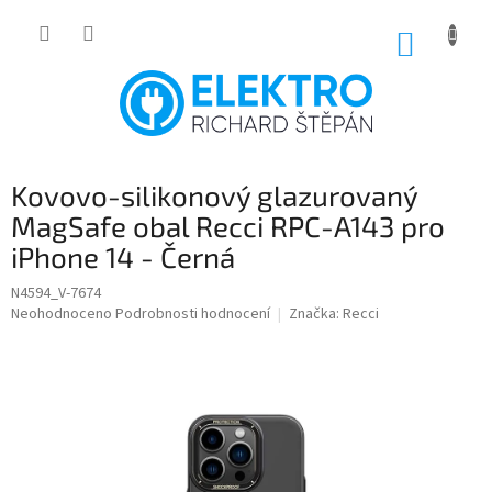
Přejít
na
NÁKUP
obsah
KOŠÍK
Kovovo-silikonový glazurovaný
MagSafe obal Recci RPC-A143 pro
iPhone 14 - Černá
N4594_V-7674
Průměrné
Neohodnoceno
Podrobnosti hodnocení
Značka:
Recci
hodnocení
produktu
je
0,0
z
5
hvězdiček.