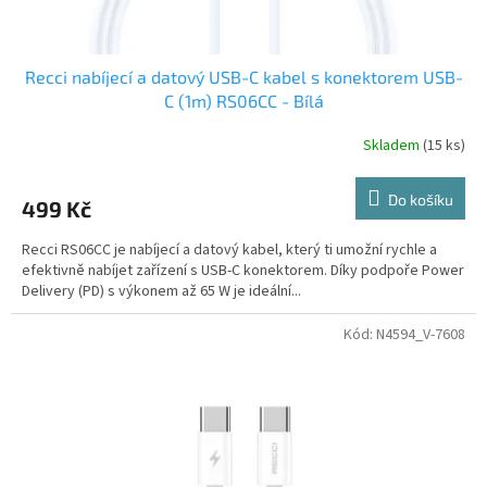
ů
Recci nabíjecí a datový USB-C kabel s konektorem USB-
C (1m) RS06CC - Bílá
Skladem
(15 ks)
Do košíku
499 Kč
Recci RS06CC je nabíjecí a datový kabel, který ti umožní rychle a
efektivně nabíjet zařízení s USB-C konektorem. Díky podpoře Power
Delivery (PD) s výkonem až 65 W je ideální...
Kód:
N4594_V-7608