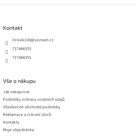
v
l
Z
á
á
d
p
a
a
Kontakt
c
t
í
Orisek100
@
seznam.cz
í
p
r
737466355
v
737466355
k
y
v
ý
Vše o nákupu
p
i
Jak nakupovat
s
u
Podmínky ochrany osobních údajů
Všeobecné obchodní podmínky
Reklamace a vrácení zboží
Kontakty
Moje objednávka