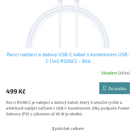
Recci nabíjecí a datový USB-C kabel s konektorem USB-
C (1m) RS06CC - Bílá
Skladem
(16 ks)
Do košíku
499 Kč
Recci RS06CC je nabíjecí a datový kabel, který ti umožní rychle a
efektivně nabíjet zařízení s USB-C konektorem. Díky podpoře Power
Delivery (PD) s výkonem až 65 W je ideální...
2
položek celkem
O