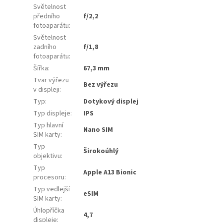
Světelnost
předního
f/2,2
fotoaparátu
:
Světelnost
zadního
f/1,8
fotoaparátu
:
Šířka
:
67,3 mm
Tvar výřezu
Bez výřezu
v displeji
:
Typ
:
Dotykový displej
Typ displeje
:
IPS
Typ hlavní
Nano SIM
SIM karty
:
Typ
Širokoúhlý
objektivu
:
Typ
Apple A13 Bionic
procesoru
:
Typ vedlejší
eSIM
SIM karty
:
Úhlopříčka
4,7
displeje
: