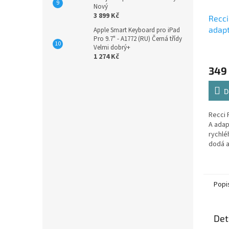
Nový
3 899 Kč
Recc
adapt
Apple Smart Keyboard pro iPad
Pro 9.7" - A1772 (RU) Černá třídy
Velmi dobrý+
1 274 Kč
349
D
Recci 
A adap
rychlé
dodá a
jediný
každod
Popi
Det