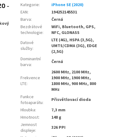
20 -
Kategorie
:
iPhone SE (2020)
EAN
:
194252145531
Barva
:
Černá
akový
Bezdrátové
WiFi, Bluetooth, GPS,
technologie
:
NFC, GLONASS
LTE (4G), HSPA (3,5G),
Datové
UMTS/CDMA (3G), EDGE
služby
:
(2,5G)
Dominantní
Černá
barva
:
2600 MHz, 2100 MHz,
Frekvence
1900 MHz, 1900 MHz,
LTE
:
1800 MHz, 900 MHz, 800
MHz
Funkce
Přisvětlovací dioda
fotoaparátu
:
Hloubka
:
7,3 mm
Hmotnost
:
148 g
Jemnost
326 PPI
displeje
: