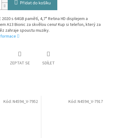
Přidat do košíku
 2020 s 64GB pamětí, 4,7" Retina HD displejem a
m A13 Bionic za skvělou cenu! Kup si telefon, který za
ěz zahraje spoustu muziky.
informace
ZEPTAT SE
SDÍLET
Kód:
N4594_V-7952
Kód:
N4594_V-7917