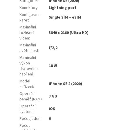
Kategorie
:
iPhone SE (2020)
Konektory
:
Lightning port
Konfigurace
Single SIM + eSIM
karet
:
Maximální
rozlišení
3840 x 2160 (Ultra HD)
videa
:
Maximální
f/2,2
světelnost
:
Maximální
výkon
18 W
drátového
nabíjení
:
Model
iPhone SE 2 (2020)
zařízení
:
Operační
3 GB
paměť (RAM)
:
Operační
iOS
systém
:
Počet jader
:
6
Počet