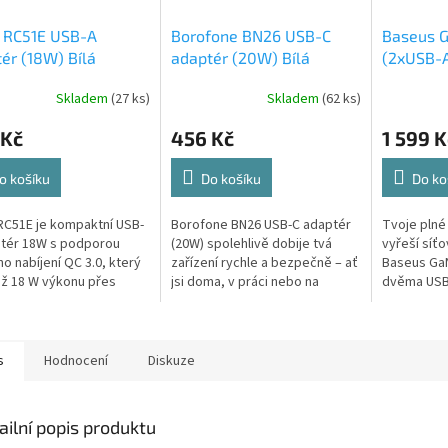
i RC51E USB-A
Borofone BN26 USB-C
Baseus G
ér (18W) Bílá
adaptér (20W) Bílá
(2xUSB-
adaptér 
Skladem
(27 ks)
Skladem
(62 ks)
 Kč
456 Kč
1 599 K
o košíku
Do košíku
Do ko
RC51E je kompaktní USB-
Borofone BN26 USB-C adaptér
Tvoje plné
tér 18W s podporou
(20W) spolehlivě dobije tvá
vyřeší síť
ho nabíjení QC 3.0, který
zařízení rychle a bezpečně – ať
Baseus GaN
ž 18 W výkonu přes
jsi doma, v práci nebo na
dvěma USB
 USB-A port. Hodí se na
cestách. Kompaktní provedení
výstupy. Vy
enní nabíjení telefonů,...
se snadno vejde do kapsy a
plastu a o
šťáva...
teplotám.
s
Hodnocení
Diskuze
ailní popis produktu