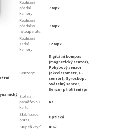
Rozlišení
přední
7 Mpx
kamery
:
Rozlišení
předního
7 Mpx
fotoaparátu
:
Rozlišení
zadní
12 Mpx
kamery
:
Digitální kompas
(magnetický senzor),
Pohybový senzor
Senzory
:
(akcelerometr, G-
rétní
senzor), Gyroskop,
Světelný senzor,
Senzor přiblížení (pr
 dynamický
Slot na
paměťovou
Ne
kartu
:
Stabilizace
Optická
obrazu
:
Stupeň krytí
:
IP67