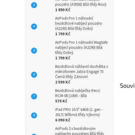
n
pouzdro (A3058) Bílá třídy Nový
e
1 890 Kč
l
AirPods Pro 1 náhradní
bezdrátové nabíjecí pouzdro
(A2190) Bílá třídy Dobrý
1 799 Kč
AirPods Pro 1 náhradní MagSafe
nabíjecí pouzdro (A2190) Bílá
třídy Dobrý
1 799 Kč
Bezdrátová náhlavní sluchátka s
mikrofonem Jabra Engage 75
Černá třídy Zánovní
2 599 Kč
Souvi
Bezdrátová nabíječka Recci
RCW-08 (10W) - Bílá
579 Kč
iPad PRO 10.5" 64GB (1. gen -
2017) Stříbrná třídy Výborný
6 090 Kč
AirPods 2 s bezdrátovým
nabíjecím pouzdrem Bílá třídy