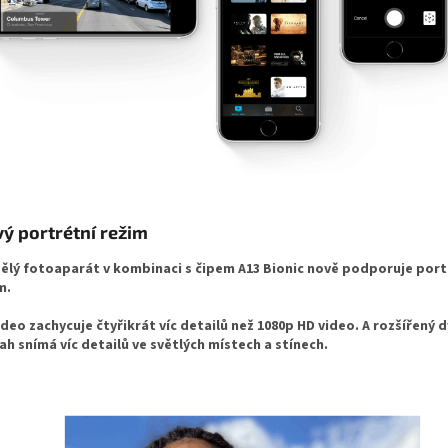
ý portrétní režim
ělý fotoaparát v kombinaci s čipem A13 Bionic nově podporuje port
m.
ideo zachycuje čtyřikrát víc detailů než 1080p HD video. A rozšířený
ah snímá víc detailů ve světlých místech a stínech.