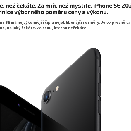
e, než čekáte. Za míň, než myslíte. iPhone SE 20
inice výborného poměru ceny a výkonu.
ne SE má nejvýkonnější čip a nejoblíbenější rozměry. Je to přesně t
ne, na jaký čekáte. Za cenu, kterou nečekáte.