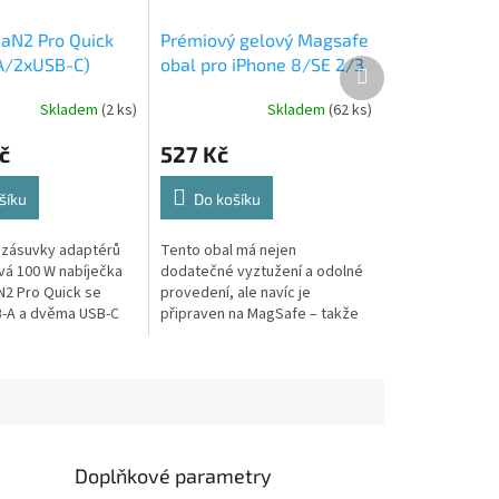
aN2 Pro Quick
Prémiový gelový Magsafe
A/2xUSB-C)
obal pro iPhone 8/SE 2/3
Další
produkt
(100W) - Černá
(2020/2022)
Skladem
(2 ks)
Skladem
(62 ks)
č
527 Kč
šíku
Do košíku
 zásuvky adaptérů
Tento obal má nejen
ová 100 W nabíječka
dodatečné vyztužení a odolné
2 Pro Quick se
provedení, ale navíc je
-A a dvěma USB-C
připraven na MagSafe – takže
robena z kvalitního
můžeš používat veškeré
dolná vůči vysokým
MagSafe příslušenství bez
omezení.
Doplňkové parametry