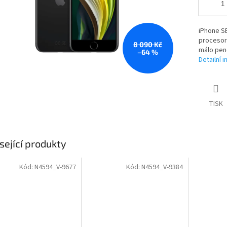
iPhone SE
procesore
8 090 Kč
málo pen
–64 %
Detailní 
TISK
sející produkty
Kód:
N4594_V-9677
Kód:
N4594_V-9384