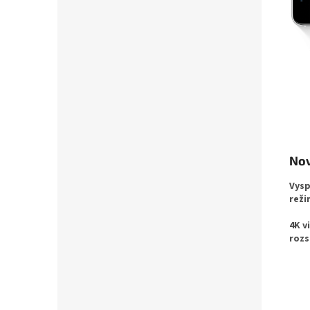
Nov
Vysp
reži
4K v
rozs