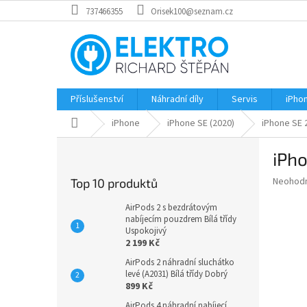
Přejít
737466355
Orisek100@seznam.cz
na
obsah
Příslušenství
Náhradní díly
Servis
iPho
Domů
iPhone
iPhone SE (2020)
iPhone SE 
P
iPho
o
s
Průměr
Neohod
Top 10 produktů
t
hodnoce
r
produkt
AirPods 2 s bezdrátovým
a
nabíjecím pouzdrem Bílá třídy
je
Uspokojivý
0,0
n
2 199 Kč
z
n
5
AirPods 2 náhradní sluchátko
í
hvězdič
levé (A2031) Bílá třídy Dobrý
p
899 Kč
a
AirPods 4 náhradní nabíjecí