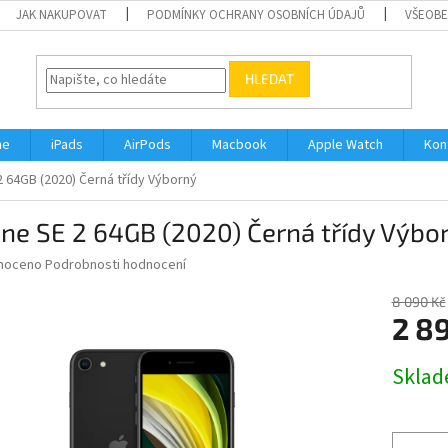
JAK NAKUPOVAT
PODMÍNKY OCHRANY OSOBNÍCH ÚDAJŮ
VŠEOBE
HLEDAT
ne
iPads
AirPods
Macbook
Apple Watch
Kon
2 64GB (2020) Černá třídy Výborný
ne SE 2 64GB (2020) Černá třídy Výbo
né
noceno
Podrobnosti hodnocení
ní
u
8 090 Kč
2 8
Měrná
Skla
cena:
ek.