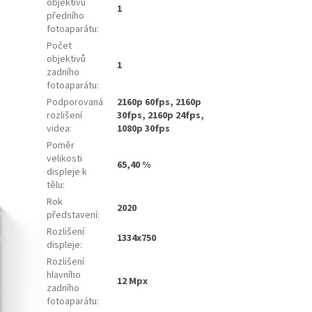
objektivů
1
předního
fotoaparátu
:
Počet
objektivů
1
zadního
fotoaparátu
:
Podporovaná
2160p 60fps, 2160p
rozlišení
30fps, 2160p 24fps,
videa
:
1080p 30fps
Poměr
velikosti
65,40 %
displeje k
tělu
:
Rok
2020
představení
:
Rozlišení
1334x750
displeje
:
Rozlišení
hlavního
12 Mpx
zadního
fotoaparátu
: