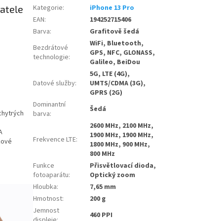
vatele
Kategorie
:
iPhone 13 Pro
EAN
:
194252715406
Barva
:
Grafitově šedá
WiFi, Bluetooth,
Bezdrátové
GPS, NFC, GLONASS,
technologie
:
Galileo, BeiDou
5G, LTE (4G),
Datové služby
:
UMTS/CDMA (3G),
GPRS (2G)
Dominantní
Šedá
 chytrých
barva
:
2600 MHz, 2100 MHz,
A
1900 MHz, 1900 MHz,
Frekvence LTE
:
akové
1800 MHz, 900 MHz,
800 MHz
Funkce
Přisvětlovací dioda,
fotoaparátu
:
Optický zoom
Hloubka
:
7,65 mm
Hmotnost
:
200 g
Jemnost
460 PPI
displeje
: