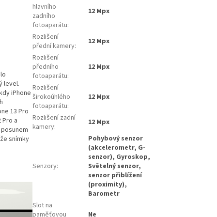
hlavního
12 Mpx
zadního
fotoaparátu
:
Rozlišení
12 Mpx
přední kamery
:
Rozlišení
předního
12 Mpx
álo
fotoaparátu
:
 level.
Rozlišení
 kdy iPhone
širokoúhlého
12 Mpx
h
fotoaparátu
:
one 13 Pro
Rozlišení zadní
2 Pro a
12 Mpx
kamery
:
 s posunem
Pohybový senzor
kže snímky
(akcelerometr, G-
senzor), Gyroskop,
Senzory
:
Světelný senzor,
senzor přiblížení
(proximity),
Barometr
Slot na
paměťovou
Ne