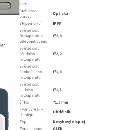
kartu
:
Stabilizace
Optická
obrazu
:
Stupeň krytí
:
IP68
Světelnost
fotoaparátu s
f/2,8
teleobjektivem
:
jení
Světelnost
předního
f/2,2
fotoaparátu
:
Světelnost
širokoúhlého
f/1,8
fotoaparátu
:
Světelnost
zadního
f/1,5
fotoaparátu
:
Šířka
:
71,5 mm
Tvar výřezu v
Obdélník
displeji
:
Typ
:
Dotykový displej
Typ displeje
:
OLED