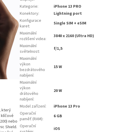
Kategorie
:
iPhone 13 PRO
Konektory
:
Lightning port
Konfigurace
Single SIM + eSIM
karet
:
Maximální
3840 x 2160 (Ultra HD)
rozlišení videa
:
Maximální
f/1,5
světelnost
:
Maximální
výkon
15 W
bezdrátového
nabíjení
:
Maximální
výkon
20 W
drátového
nabíjení
:
Model zařízení
:
iPhone 13 Pro
, který
Operační
 klíčové
6 GB
paměť (RAM)
:
 200) nebo
Operační
ic Shield.
iOS
systém
: