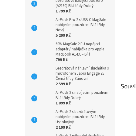
n
bezdrátové nabíjecí pouzdro
(A2190) Bílá třídy Dobrý
e
1 799 Kč
l
AirPods Pro 2 s USB-C MagSafe
nabíjecím pouzdrem Bílá třídy
Nový
5 299 Kč
60W MagSafe 2 EU napájecí
adaptér / nabíječka pro Apple
MacBook A1435 - Bílá
799 Kč
Bezdrátová náhlavní sluchátka s
mikrofonem Jabra Engage 75
Černá třídy Zánovní
2 599 Kč
Souvi
AirPods 2 s nabíjecím pouzdrem
Bílá třídy Dobrý
1 899 Kč
AirPods 2 s bezdrátovým
nabíjecím pouzdrem Bílá třídy
Uspokojivý
2 199 Kč