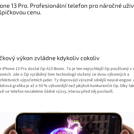
one 13 Pro. Profesionální telefon pro náročné uži
špičkovou cenu.
čkový výkon zvládne kdykoliv cokoliv
 iPhone 13 Pro dostal čip A15 Bionic. To je ten nejrychlejší čip používaný v
fonech. Jde o čip vyráběný 5nm technologií složený ze dvou výkonných a
efektivních výpočetních jader. Ty doprovází výrazně silnější neural engine. 
ádrová grafika je až o 50 % výkonnější než jakýkoli konkurenční čip. Díky t
vě se telefon nezalekne žádné výzvy, kterou před něj postavíš.