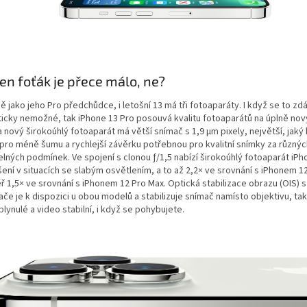
en foťák je přece málo, ne?
ě jako jeho Pro předchůdce, i letošní 13 má tři fotoaparáty. I když se to zd
ticky nemožné, tak iPhone 13 Pro posouvá kvalitu fotoaparátů na úplně nový
 nový širokoúhlý fotoaparát má větší snímač s 1,9 µm pixely, největší, jaký
 pro méně šumu a rychlejší závěrku potřebnou pro kvalitní snímky za různýc
elných podmínek. Ve spojení s clonou ƒ/1,5 nabízí širokoúhlý fotoaparát iPh
ení v situacích se slabým osvětlením, a to až 2,2× ve srovnání s iPhonem 1
ř 1,5× ve srovnání s iPhonem 12 Pro Max. Optická stabilizace obrazu (OIS)
ače je k dispozici u obou modelů a stabilizuje snímač namísto objektivu, ta
plynulé a video stabilní, i když se pohybujete.