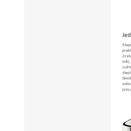
Jed
Stejn
prak
Zcela
měl,
svět
zlepš
témě
sním
jsou 