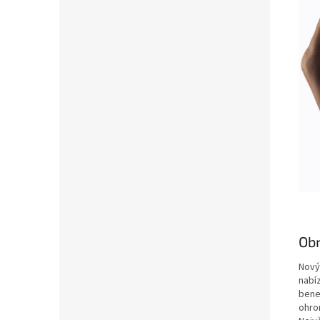
Obr
Nový 
nabíz
benef
ohrom