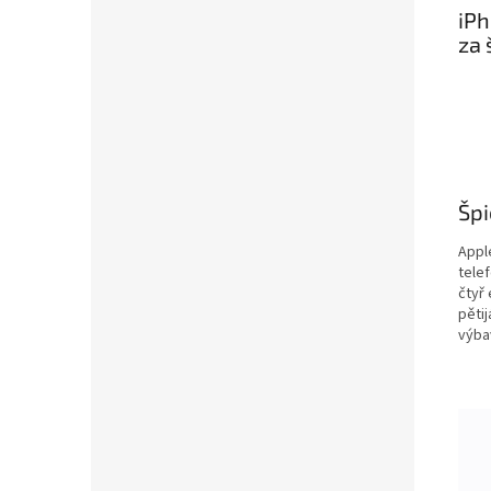
iPh
za 
Špi
Apple
tele
čtyř 
pětij
výba