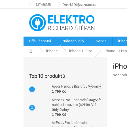
Přejít
737466355
Orisek100@seznam.cz
na
obsah
Příslušenství
Náhradní díly
Servis
iPho
Domů
iPhone
iPhone 13 Pro
iPhone 13 Pro
P
iPho
o
s
Průměr
Neohod
Top 10 produktů
t
hodnoce
r
produkt
Apple Pencil 2 Bílá třídy Výborný
a
je
1 790 Kč
0,0
n
AirPods Pro 1 náhradní MagSafe
z
n
nabíjecí pouzdro (A2190) Bílá
5
í
třídy Dobrý
hvězdič
1 799 Kč
p
a
AirPods Pro 1 náhradní