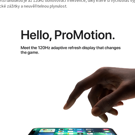
ětší lahůdkou je až 120Hz obnovovací frekvence, díky které si vychutnáš v
cké zážitky a neuvěřitelnou plynulost.