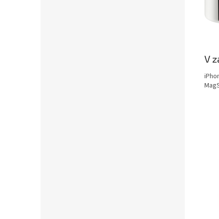
V z
iPho
MagS