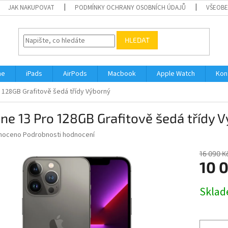
JAK NAKUPOVAT
PODMÍNKY OCHRANY OSOBNÍCH ÚDAJŮ
VŠEOBE
HLEDAT
ne
iPads
AirPods
Macbook
Apple Watch
Kon
 128GB Grafitově šedá třídy Výborný
ne 13 Pro 128GB Grafitově šedá třídy 
né
noceno
Podrobnosti hodnocení
ní
u
16 090 K
10 
Měrná
Skla
cena:
ek.