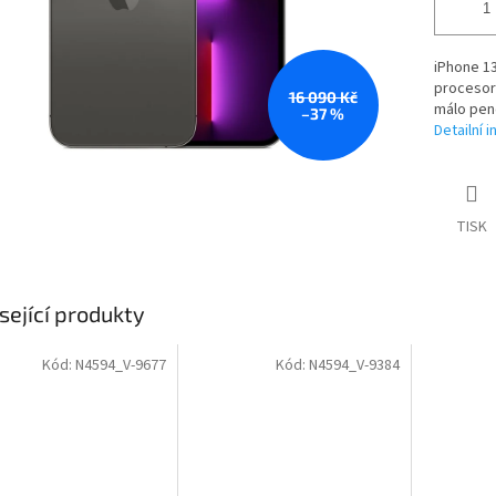
iPhone 13
procesore
16 090 Kč
málo pen
–37 %
Detailní 
TISK
sející produkty
Kód:
N4594_V-9677
Kód:
N4594_V-9384