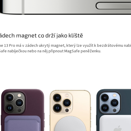
ádech magnet co drží jako klíště
ne 13 Pro má v zádech ukrytý magnet, který lze využít k bezdrátovému nabí
afe nabíječkou nebo na něj připnout MagSafe peněženku.