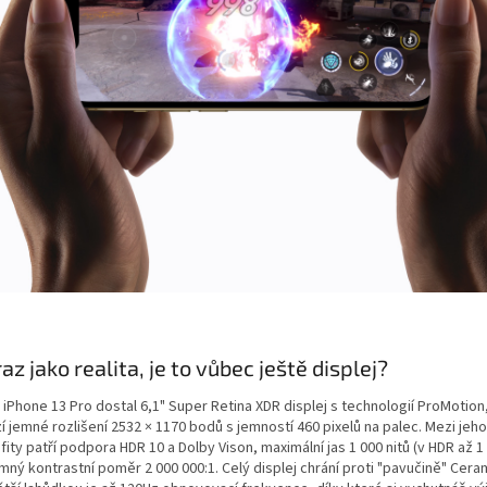
az jako realita, je to vůbec ještě displej?
iPhone 13 Pro dostal 6,1" Super Retina XDR displej s technologií ProMotion
í jemné rozlišení 2532 × 1170 bodů s jemností 460 pixelů na palec. Mezi jeho
ity patří podpora HDR 10 a Dolby Vison, maximální jas 1 000 nitů (v HDR až 1
ný kontrastní poměr 2 000 000:1. Celý displej chrání proti "pavučině" Ceram