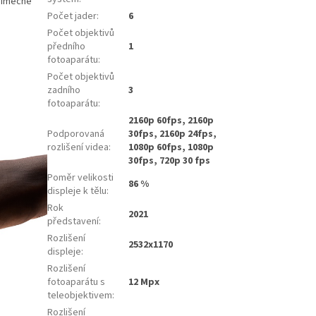
ýjimečné
Počet jader
:
6
Počet objektivů
předního
1
fotoaparátu
:
Počet objektivů
zadního
3
fotoaparátu
:
2160p 60fps, 2160p
Podporovaná
30fps, 2160p 24fps,
rozlišení videa
:
1080p 60fps, 1080p
30fps, 720p 30 fps
Poměr velikosti
86 %
displeje k tělu
:
Rok
2021
představení
:
Rozlišení
2532x1170
displeje
:
Rozlišení
fotoaparátu s
12 Mpx
teleobjektivem
:
Rozlišení