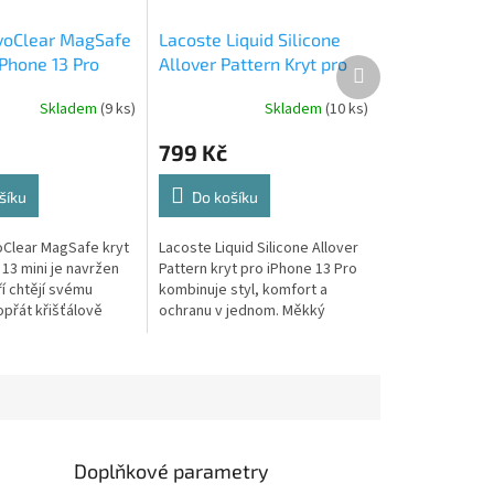
voClear MagSafe
Lacoste Liquid Silicone
iPhone 13 Pro
Allover Pattern Kryt pro
Další
produkt
entní
iPhone 13 Pro Bílá
Skladem
(9 ks)
Skladem
(10 ks)
799 Kč
šíku
Do košíku
Clear MagSafe kryt
Lacoste Liquid Silicone Allover
13 mini je navržen
Pattern kryt pro iPhone 13 Pro
ří chtějí svému
kombinuje styl, komfort a
opřát křišťálově
ochranu v jednom. Měkký
ranu, která nechá
silikon skvěle padne do ruky,
eho originální design
neklouže a příjemně se drží....
Doplňkové parametry