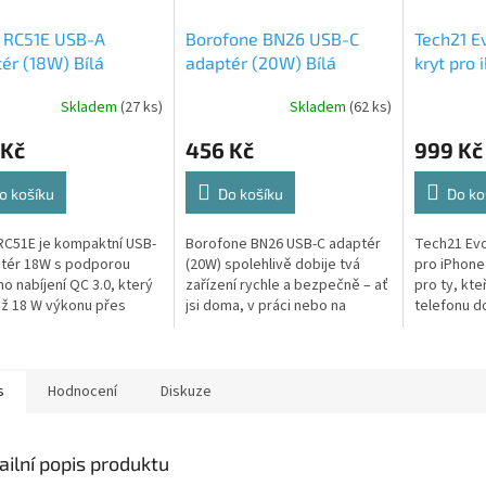
i RC51E USB-A
Borofone BN26 USB-C
Tech21 E
ér (18W) Bílá
adaptér (20W) Bílá
kryt pro 
Transpar
Skladem
(27 ks)
Skladem
(62 ks)
 Kč
456 Kč
999 Kč
o košíku
Do košíku
Do ko
RC51E je kompaktní USB-
Borofone BN26 USB-C adaptér
Tech21 Evo
tér 18W s podporou
(20W) spolehlivě dobije tvá
pro iPhone 
ho nabíjení QC 3.0, který
zařízení rychle a bezpečně – ať
pro ty, kte
ž 18 W výkonu přes
jsi doma, v práci nebo na
telefonu d
 USB-A port. Hodí se na
cestách. Kompaktní provedení
čistou och
enní nabíjení telefonů,...
se snadno vejde do kapsy a
vyniknout j
šťáva...
a...
s
Hodnocení
Diskuze
ailní popis produktu