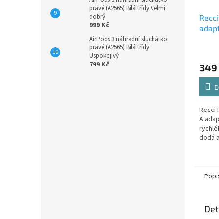
AirPods 3 náhradní sluchátko
pravé (A2565) Bílá třídy Velmi
dobrý
Recc
999 Kč
adapt
AirPods 3 náhradní sluchátko
pravé (A2565) Bílá třídy
Uspokojivý
799 Kč
349
D
Recci 
A adap
rychlé
dodá a
jediný
každod
Popi
Det