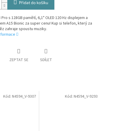
Přidat do košíku
 Pro s 128GB pamětí, 6,1" OLED 120 Hz displejem a
m A15 Bionic za super cenu! Kup si telefon, který za
ěz zahraje spoustu muziky.
informace
ZEPTAT SE
SDÍLET
Kód:
N4594_V-9307
Kód:
N4594_V-9293