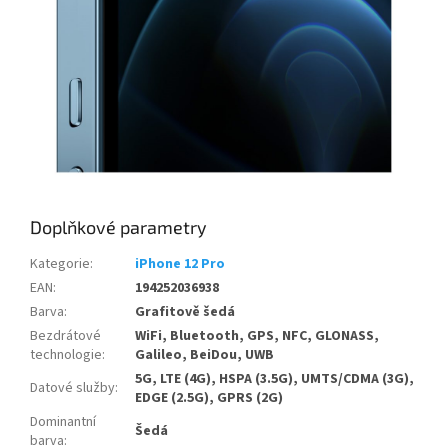
Doplňkové parametry
Kategorie
:
iPhone 12 Pro
EAN
:
194252036938
Barva
:
Grafitově šedá
Bezdrátové
WiFi, Bluetooth, GPS, NFC, GLONASS,
technologie
:
Galileo, BeiDou, UWB
5G, LTE (4G), HSPA (3.5G), UMTS/CDMA (3G),
Datové služby
:
EDGE (2.5G), GPRS (2G)
Dominantní
Šedá
barva
: