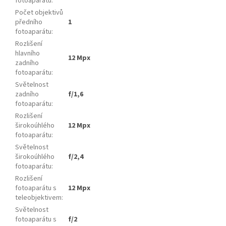
fotoaparátu
:
Počet objektivů
předního
1
fotoaparátu
:
Rozlišení
hlavního
12 Mpx
zadního
fotoaparátu
:
Světelnost
zadního
f/1,6
fotoaparátu
:
Rozlišení
širokoúhlého
12 Mpx
fotoaparátu
:
Světelnost
širokoúhlého
f/2,4
fotoaparátu
:
Rozlišení
fotoaparátu s
12 Mpx
teleobjektivem
:
Světelnost
fotoaparátu s
f/2