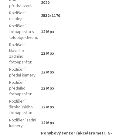
Rok
2020
představení
:
Rozlišení
2532x1170
displeje
:
Rozlišení
fotoaparátu s
12 Mpx
teleobjektivem
:
Rozlišení
hlavního
12 Mpx
zadního
fotoaparátu
:
Rozlišení
12 Mpx
přední kamery
:
Rozlišení
předního
12 Mpx
fotoaparátu
:
Rozlišení
širokoúhlého
12 Mpx
fotoaparátu
:
Rozlišení zadní
12 Mpx
kamery
:
Pohybový senzor (akcelerometr, G-