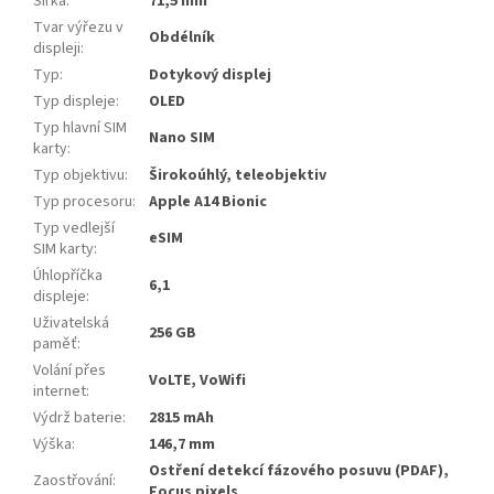
Šířka
:
71,5 mm
Tvar výřezu v
Obdélník
displeji
:
Typ
:
Dotykový displej
Typ displeje
:
OLED
Typ hlavní SIM
Nano SIM
karty
:
Typ objektivu
:
Širokoúhlý, teleobjektiv
Typ procesoru
:
Apple A14 Bionic
Typ vedlejší
eSIM
SIM karty
:
Úhlopříčka
6,1
displeje
:
Uživatelská
256 GB
paměť
:
Volání přes
VoLTE, VoWifi
internet
:
Výdrž baterie
:
2815 mAh
Výška
:
146,7 mm
Ostření detekcí fázového posuvu (PDAF),
Zaostřování
:
Focus pixels