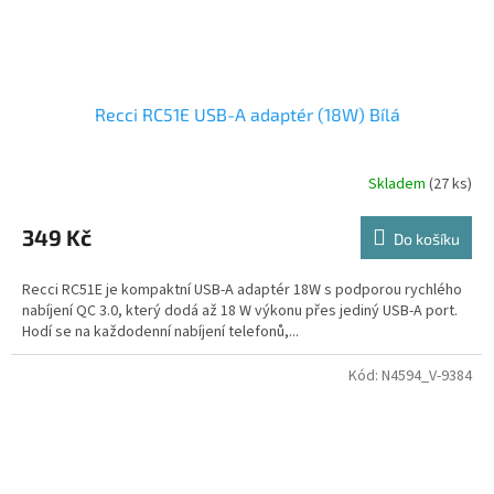
Recci RC51E USB-A adaptér (18W) Bílá
Skladem
(27 ks)
349 Kč
Do košíku
Recci RC51E je kompaktní USB-A adaptér 18W s podporou rychlého
nabíjení QC 3.0, který dodá až 18 W výkonu přes jediný USB-A port.
Hodí se na každodenní nabíjení telefonů,...
Kód:
N4594_V-9384