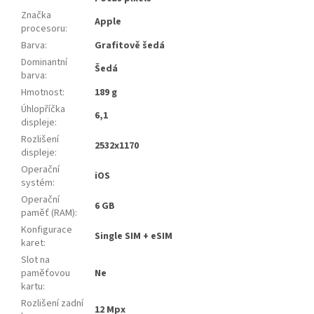
Značka
Apple
procesoru
:
Barva
:
Grafitově šedá
Dominantní
Šedá
barva
:
Hmotnost
:
189 g
Úhlopříčka
6,1
displeje
:
Rozlišení
2532x1170
displeje
:
Operační
iOS
systém
:
Operační
6 GB
paměť (RAM)
:
Konfigurace
Single SIM + eSIM
karet
:
Slot na
paměťovou
Ne
kartu
:
Rozlišení zadní
12 Mpx