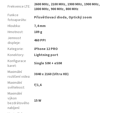
2600 MHz, 2100 MHz, 1900 MHz, 1900 MHz,
Frekvence LTE
:
1800 MHz, 900 MHz, 800 MHz
Funkce
Přisvětlovací dioda, Optický zoom
fotoaparátu
:
Hloubka
:
7,4 mm
Hmotnost
:
189 g
Jemnost
460 PPI
displeje
:
Kategorie
:
iPhone 12 PRO
Konektory
:
Lightning port
Konfigurace
Single SIM + eSIM
karet
:
Maximální
3840 x 2160 (Ultra HD)
rozlišení videa
:
Maximální
f/1,6
světelnost
:
Maximální
výkon
15 W
bezdrátového
nabíjení
: