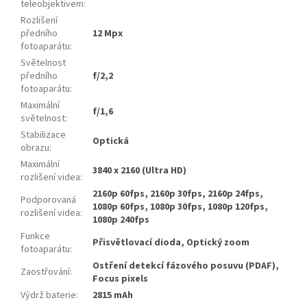
teleobjektivem
:
Rozlišení
předního
12 Mpx
fotoaparátu
:
Světelnost
předního
f/2,2
fotoaparátu
:
Maximální
f/1,6
světelnost
:
Stabilizace
Optická
obrazu
:
Maximální
3840 x 2160 (Ultra HD)
rozlišení videa
:
2160p 60fps, 2160p 30fps, 2160p 24fps,
Podporovaná
1080p 60fps, 1080p 30fps, 1080p 120fps,
rozlišení videa
:
1080p 240fps
Funkce
Přisvětlovací dioda, Optický zoom
fotoaparátu
:
Ostření detekcí fázového posuvu (PDAF),
Zaostřování
:
Focus pixels
Výdrž baterie
:
2815 mAh