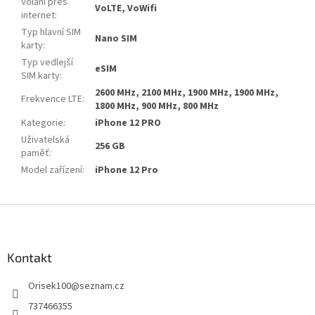
Volání přes
VoLTE, VoWifi
internet
:
Typ hlavní SIM
Nano SIM
karty
:
Typ vedlejší
eSIM
SIM karty
:
2600 MHz, 2100 MHz, 1900 MHz, 1900 MHz,
Frekvence LTE
:
1800 MHz, 900 MHz, 800 MHz
Kategorie
:
iPhone 12 PRO
Uživatelská
256 GB
paměť
:
Model zařízení
:
iPhone 12 Pro
Z
á
p
a
Kontakt
t
Orisek100
@
seznam.cz
í
737466355