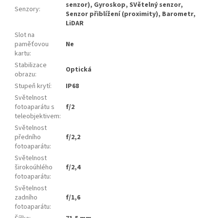
senzor), Gyroskop, SVětelný senzor,
Senzory
:
Senzor přiblížení (proximity), Barometr,
LiDAR
Slot na
paměťovou
Ne
kartu
:
Stabilizace
Optická
obrazu
:
Stupeň krytí
:
IP68
Světelnost
fotoaparátu s
f/2
teleobjektivem
:
Světelnost
předního
f/2,2
fotoaparátu
:
Světelnost
širokoúhlého
f/2,4
fotoaparátu
:
Světelnost
zadního
f/1,6
fotoaparátu
: