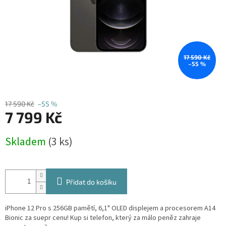
17 590 Kč
–55 %
17 590 Kč
–55 %
7 799 Kč
Měrná
Skladem
(3 ks)
cena:
Přidat do košíku
iPhone 12 Pro s 256GB pamětí, 6,1" OLED displejem a procesorem A14
Bionic za suepr cenu! Kup si telefon, který za málo peněz zahraje