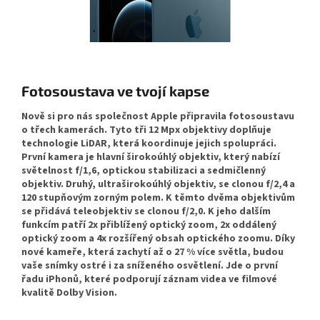
Fotosoustava ve tvojí kapse
Nově si pro nás společnost Apple připravila fotosoustavu
o třech kamerách. Tyto tři 12 Mpx objektivy doplňuje
technologie LiDAR, která koordinuje jejich spolupráci.
První kamera je hlavní širokoúhlý objektiv, který nabízí
světelnost f/1,6, optickou stabilizaci a sedmičlenný
objektiv. Druhý, ultraširokoúhlý objektiv, se clonou f/2,4 a
120 stupňovým zorným polem. K těmto dvěma objektivům
se přidává teleobjektiv se clonou f/2,0. K jeho dalším
funkcím patří 2x přiblížený optický zoom, 2x oddálený
optický zoom a 4x rozšířený obsah optického zoomu. Díky
nové kameře, která zachytí až o 27 % více světla, budou
vaše snímky ostré i za sníženého osvětlení. Jde o první
řadu iPhonů, které podporují záznam videa ve filmové
kvalitě Dolby Vision.