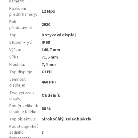
kamery
:
Rozlišení
12 Mpx
přední kamery
:
Rok
2020
představení
:
Typ
:
Dotykový displej
Stupeň krytí
:
IP68
Výška
:
146,7 mm
Šířka
:
71,5 mm
Hloubka
:
7,4 mm
Typ displeje
:
OLED
Jemnost
460 PPI
displeje
:
Tvar výřezu v
Obdélník
displeji
:
Poměr velikosti
86 %
displeje k tělu
:
Typ objektivu
:
Širokoúhlý, teleobjektiv
Počet objektivů
zadního
3