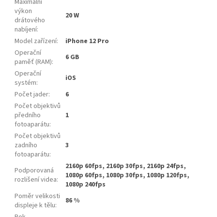
Maximální
výkon
20 W
drátového
nabíjení
:
Model zařízení
:
iPhone 12 Pro
Operační
6 GB
paměť (RAM)
:
Operační
iOS
systém
:
Počet jader
:
6
Počet objektivů
předního
1
fotoaparátu
:
Počet objektivů
zadního
3
fotoaparátu
:
2160p 60fps, 2160p 30fps, 2160p 24fps,
Podporovaná
1080p 60fps, 1080p 30fps, 1080p 120fps,
rozlišení videa
:
1080p 240fps
Poměr velikosti
86 %
displeje k tělu
: