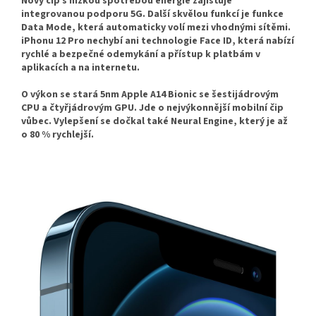
Nový čip s nízkou spotřebou energie zajišťuje
integrovanou podporu 5G. Další skvělou funkcí je funkce
Data Mode, která automaticky volí mezi vhodnými sítěmi.
iPhonu 12 Pro nechybí ani technologie Face ID, která nabízí
rychlé a bezpečné odemykání a přístup k platbám v
aplikacích a na internetu.
O výkon se stará 5nm Apple A14 Bionic se šestijádrovým
CPU a čtyřjádrovým GPU. Jde o nejvýkonnější mobilní čip
vůbec. Vylepšení se dočkal také Neural Engine, který je až
o 80 % rychlejší.