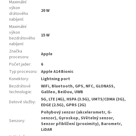
Maximální
výkon
20 W
drátového
nabíjení
:
Maximální
výkon
15 W
bezdrátového
nabíjení
:
Značka
Apple
procesoru
:
Počet jader
:
6
Typ procesoru
:
Apple A14 Bionic
Konektory
:
Lightning port
Bezdrátové
WiFi, Bluetooth, GPS, NFC, GLONASS,
technologie
:
Galileo, BeiDou, UWB
5G, LTE (4G), HSPA (3.5G), UMTS/CDMA (3G),
Datové služby
:
EDGE (2.5G), GPRS (2G)
Pohybový senzor (akcelerometr, G-
senzor), Gyroskop, SVětelný senzor,
Senzory
:
Senzor přiblížení (proximity), Barometr,
LiDAR