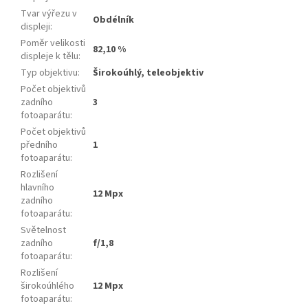
Tvar výřezu v
Obdélník
displeji
:
Poměr velikosti
82,10 %
displeje k tělu
:
Typ objektivu
:
Širokoúhlý, teleobjektiv
Počet objektivů
zadního
3
fotoaparátu
:
Počet objektivů
předního
1
fotoaparátu
:
Rozlišení
hlavního
12 Mpx
zadního
fotoaparátu
:
Světelnost
zadního
f/1,8
fotoaparátu
:
Rozlišení
širokoúhlého
12 Mpx
fotoaparátu
: