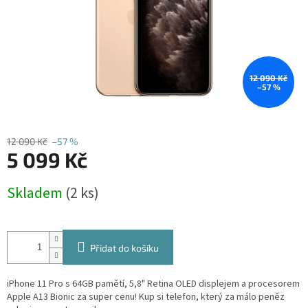
12 090 Kč
–57 %
12 090 Kč
–57 %
5 099 Kč
Měrná
Skladem
(2 ks)
cena:
Přidat do košíku
iPhone 11 Pro s 64GB pamětí, 5,8" Retina OLED displejem a procesorem
Apple A13 Bionic za super cenu! Kup si telefon, který za málo peněz