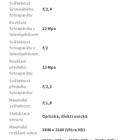
Světelnost
širokoúhlého
f/2,4
fotoaparátu
:
Rozlišení
fotoaparátu s
12 Mpx
teleobjektivem
:
Světelnost
fotoaparátu s
f/2
teleobjektivem
:
Rozlišení
předního
12 Mpx
fotoaparátu
:
Světelnost
předního
f/2,2
fotoaparátu
:
Maximální
f/1,8
světelnost
:
Stabilizace
Optická, Elektronická
obrazu
:
Maximální
3840 x 2160 (Ultra HD)
rozlišení videa
: