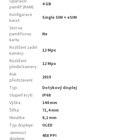
Operační
4 GB
paměť (RAM)
:
Konfigurace
Single SIM + eSIM
karet
:
Slot na
paměťovou
Ne
kartu
:
Rozlišení zadní
12 Mpx
kamery
:
Rozlišení
12 Mpx
přední kamery
:
Rok
2019
představení
:
Typ
:
Dotykový displej
Stupeň krytí
:
IP68
Výška
:
144 mm
Šířka
:
71,4 mm
Hloubka
:
8,1 mm
Typ displeje
:
OLED
Jemnost
458 PPI
displeje
: