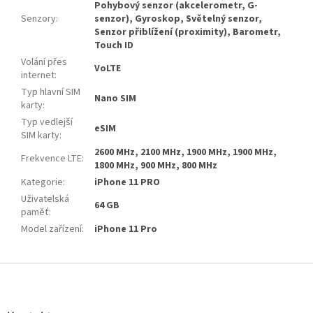
Pohybový senzor (akcelerometr, G-
Senzory
:
senzor), Gyroskop, Světelný senzor,
Senzor přiblížení (proximity), Barometr,
Touch ID
Volání přes
VoLTE
internet
:
Typ hlavní SIM
Nano SIM
karty
:
Typ vedlejší
eSIM
SIM karty
:
2600 MHz, 2100 MHz, 1900 MHz, 1900 MHz,
Frekvence LTE
:
1800 MHz, 900 MHz, 800 MHz
Kategorie
:
iPhone 11 PRO
Uživatelská
64 GB
paměť
:
Model zařízení
:
iPhone 11 Pro
Z
á
p