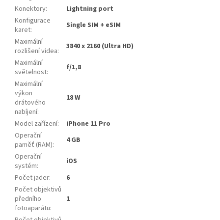
Konektory
:
Lightning port
Konfigurace
Single SIM + eSIM
karet
:
Maximální
3840 x 2160 (Ultra HD)
rozlišení videa
:
Maximální
f/1,8
světelnost
:
Maximální
výkon
18 W
drátového
nabíjení
:
Model zařízení
:
iPhone 11 Pro
Operační
4 GB
paměť (RAM)
:
Operační
iOS
systém
:
Počet jader
:
6
Počet objektivů
předního
1
fotoaparátu
:
Počet objektivů