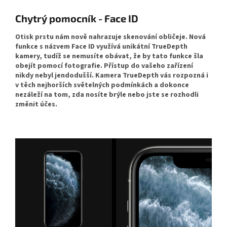
Chytrý pomocník - Face ID
Otisk prstu nám nově nahrazuje skenování obličeje. Nová
funkce s názvem Face ID využívá unikátní TrueDepth
kamery, tudíž se nemusíte obávat, že by tato funkce šla
obejít pomocí fotografie. Přístup do vašeho zařízení
nikdy nebyl jendodušší. Kamera TrueDepth vás rozpozná i
v těch nejhorších světelných podmínkách a dokonce
nezáleží na tom, zda nosíte brýle nebo jste se rozhodli
změnit účes.