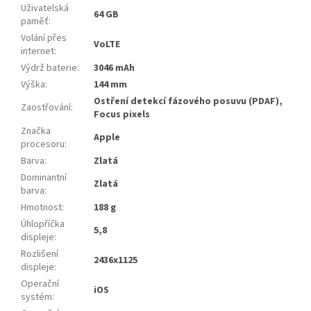
Uživatelská
64 GB
paměť
:
Volání přes
VoLTE
internet
:
Výdrž baterie
:
3046 mAh
Výška
:
144 mm
Ostření detekcí fázového posuvu (PDAF),
Zaostřování
:
Focus pixels
Značka
Apple
procesoru
:
Barva
:
Zlatá
Dominantní
Zlatá
barva
:
Hmotnost
:
188 g
Úhlopříčka
5,8
displeje
:
Rozlišení
2436x1125
displeje
:
Operační
iOS
systém
: