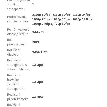
zadního
3
fotoaparátu
:
2160p 60fps, 2160p 30fps, 2160p 24fps,
Podporovaná
1080p 60fps, 1080p 30fps, 1080p 120fps,
rozlišení videa
:
1080p 240fps, 720p 30fps
Poměr velikosti
82,10 %
displeje k tělu
:
Rok
2019
představení
:
Rozlišení
2436x1125
displeje
:
Rozlišení
fotoaparátu s
12 Mpx
teleobjektivem
:
Rozlišení
hlavního
12 Mpx
zadního
fotoaparátu
:
Rozlišení
12 Mpx
přední kamery
:
Rozlišení