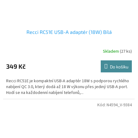
Recci RC51E USB-A adaptér (18W) Bílá
Skladem
(27 ks)
349 Kč
Do košíku
Recci RC51E je kompaktní USB-A adaptér 18W s podporou rychlého
nabíjení QC 3.0, který dodá až 18 W výkonu přes jediný USB-A port.
Hodí se na každodenní nabíjení telefonů,...
Kód:
N4594_V-9384