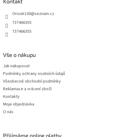
a
Kontakt
t
Orisek100
@
seznam.cz
í
737466355
737466355
Vše o nákupu
Jak nakupovat
Podmínky ochrany osobních údajů
Všeobecné obchodní podmínky
Reklamace a vrácení zboží
Kontakty
Moje objednávka
O nás
Přijímáme online platby