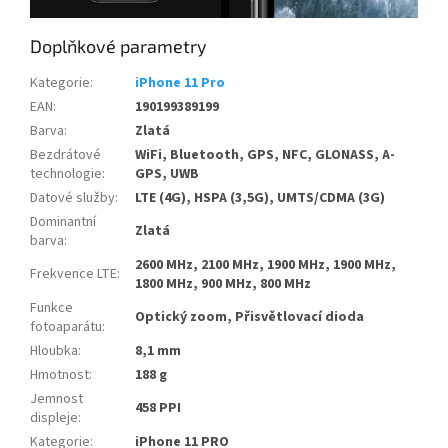
Doplňkové parametry
Kategorie
:
iPhone 11 Pro
EAN
:
190199389199
Barva
:
Zlatá
Bezdrátové
WiFi, Bluetooth, GPS, NFC, GLONASS, A-
technologie
:
GPS, UWB
Datové služby
:
LTE (4G), HSPA (3,5G), UMTS/CDMA (3G)
Dominantní
Zlatá
barva
:
2600 MHz, 2100 MHz, 1900 MHz, 1900 MHz,
Frekvence LTE
:
1800 MHz, 900 MHz, 800 MHz
Funkce
Optický zoom, Přisvětlovací dioda
fotoaparátu
:
Hloubka
:
8,1 mm
Hmotnost
:
188 g
Jemnost
458 PPI
displeje
:
Kategorie
:
iPhone 11 PRO