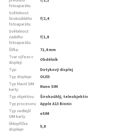
předního
f/2,2
fotoaparátu
:
Světelnost
širokoúhlého
f/2,4
fotoaparátu
:
Světelnost
zadního
f/1,8
fotoaparátu
:
Šířka
:
71,4 mm
Tvar výřezu v
Obdélník
displeji
:
Typ
:
Dotykový displej
Typ displeje
:
OLED
Typ hlavní SIM
Nano SIM
karty
:
Typ objektivu
:
Širokoúhlý, teleobjektiv
Typ procesoru
:
Apple A13 Bionic
Typ vedlejší
eSIM
SIM karty
:
Úhlopříčka
5,8
displeje
: