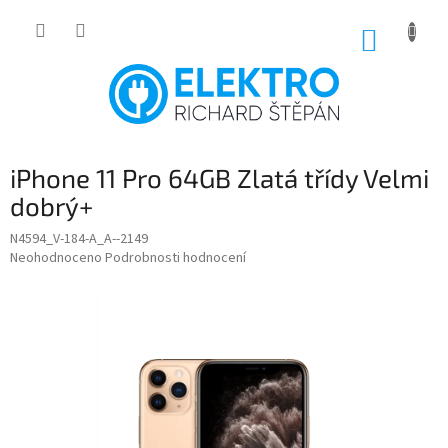
Přejít
na
NÁKUP
obsah
KOŠÍK
iPhone 11 Pro 64GB Zlatá třídy Velmi
dobrý+
N4594_V-184-A_A--2149
Průměrné
Neohodnoceno
Podrobnosti hodnocení
hodnocení
produktu
je
0,0
z
5
hvězdiček.