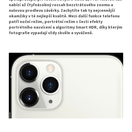
nabízí až čtyřnásobný rozsah bezztrátového zoomu a
nulovou prodlevu závěrky. Zachytíte tak ty nejcennější
okamžiky v té nejlepší kvalitě. Mezi další funkce telefonu
patří noční režim, portrétní režim s šesti efekty
portrétního nasvícení a algoritmy Smart HDR, díky kterým
fotografie vypadají vždy skvěle a vyváženě.