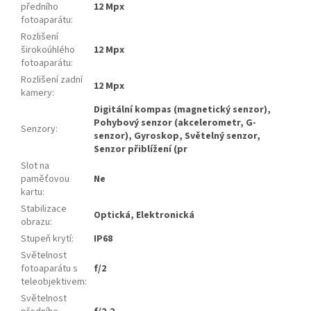
předního
12 Mpx
fotoaparátu
:
Rozlišení
širokoúhlého
12 Mpx
fotoaparátu
:
Rozlišení zadní
12 Mpx
kamery
:
Digitální kompas (magnetický senzor),
Pohybový senzor (akcelerometr, G-
Senzory
:
senzor), Gyroskop, Světelný senzor,
Senzor přiblížení (pr
Slot na
paměťovou
Ne
kartu
:
Stabilizace
Optická, Elektronická
obrazu
:
Stupeň krytí
:
IP68
Světelnost
fotoaparátu s
f/2
teleobjektivem
:
Světelnost