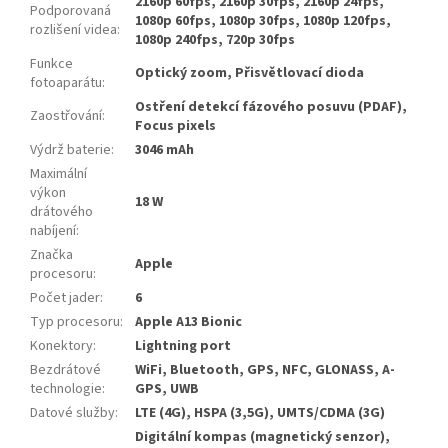
2160p 60fps, 2160p 30fps, 2160p 24fps,
Podporovaná
1080p 60fps, 1080p 30fps, 1080p 120fps,
rozlišení videa
:
1080p 240fps, 720p 30fps
Funkce
Optický zoom, Přisvětlovací dioda
fotoaparátu
:
Ostření detekcí fázového posuvu (PDAF),
Zaostřování
:
Focus pixels
Výdrž baterie
:
3046 mAh
Maximální
výkon
18 W
drátového
nabíjení
:
Značka
Apple
procesoru
:
Počet jader
:
6
Typ procesoru
:
Apple A13 Bionic
Konektory
:
Lightning port
Bezdrátové
WiFi, Bluetooth, GPS, NFC, GLONASS, A-
technologie
:
GPS, UWB
Datové služby
:
LTE (4G), HSPA (3,5G), UMTS/CDMA (3G)
Digitální kompas (magnetický senzor),