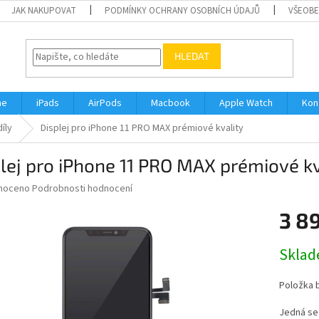
JAK NAKUPOVAT
PODMÍNKY OCHRANY OSOBNÍCH ÚDAJŮ
VŠEOBE
HLEDAT
ne
iPads
AirPods
Macbook
Apple Watch
Kon
íly
Displej pro iPhone 11 PRO MAX prémiové kvality
lej pro iPhone 11 PRO MAX prémiové kv
né
noceno
Podrobnosti hodnocení
ní
3 8
u
Měrná
Skla
cena:
ek.
Položka 
Jedná se 