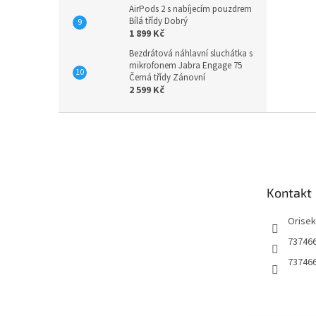
AirPods 2 s nabíjecím pouzdrem
Bílá třídy Dobrý
1 899 Kč
Bezdrátová náhlavní sluchátka s
mikrofonem Jabra Engage 75
Černá třídy Zánovní
2 599 Kč
Z
á
p
a
t
Kontakt
í
Orise
73746
73746