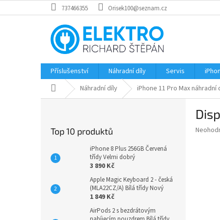
Přejít
737466355
Orisek100@seznam.cz
na
obsah
Příslušenství
Náhradní díly
Servis
iPho
Domů
Náhradní díly
iPhone 11 Pro Max náhradní d
P
Disp
o
s
Průměr
Neohod
Top 10 produktů
t
hodnoce
r
produkt
iPhone 8 Plus 256GB Červená
a
třídy Velmi dobrý
je
3 890 Kč
0,0
n
z
n
Apple Magic Keyboard 2 - česká
5
(MLA22CZ/A) Bílá třídy Nový
í
hvězdič
1 849 Kč
p
a
AirPods 2 s bezdrátovým
nabíjecím pouzdrem Bílá třídy