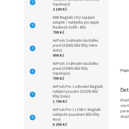
n
Uspokojivý
e
2 199 Kč
l
60W MagSafe 2 EU napájecí
adaptér / nabíječka pro Apple
MacBook A1435 - Bílá
799 Kč
AirPods 3 náhradní sluchátko
pravé (A2565) Bílá třídy Velmi
dobrý
999 Kč
AirPods 3 náhradní sluchátko
pravé (A2565) Bílá třídy
Popi
Uspokojivý
799 Kč
AirPods Pro 1 náhradní MagSafe
Det
nabíjecí pouzdro (A2190) Bílá
třídy Dobrý
Disp
1 799 Kč
vlast
AirPods Pro 2 s USB-C MagSafe
param
nabíjecím pouzdrem Bílá třídy
displ
Nový
5 299 Kč