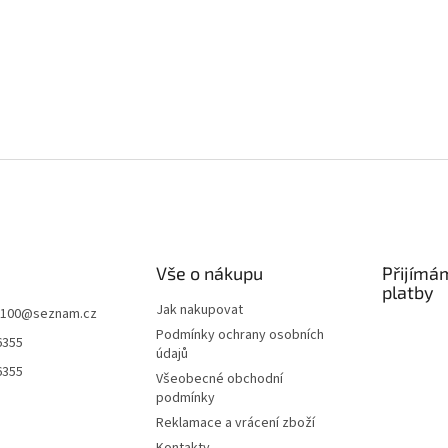
Vše o nákupu
Přijímá
platby
Jak nakupovat
k100
@
seznam.cz
Podmínky ochrany osobních
6355
údajů
6355
Všeobecné obchodní
podmínky
Reklamace a vrácení zboží
Kontakty