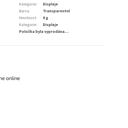
Kategorie
:
Displeje
Barva
:
Transparentní
Hmotnost
:
0 g
Kategorie
:
Displeje
Položka byla vyprodána…
me online