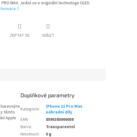
 PRO MAX. Jedná se o originální technologii OLED.
informace
ZEPTAT SE
SDÍLET
Doplňkové parametry
i barevnými
iPhone 11 Pro Max
Kategorie
:
íky těmto
náhradní díly
lní Apple
EAN
:
8595385000058
Barva
:
Transparentní
Hmotnost
:
0 g