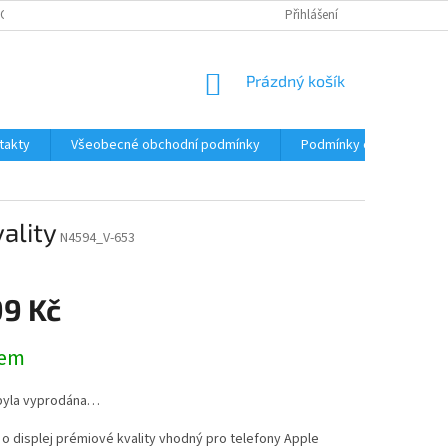
CNÉ OBCHODNÍ PODMÍNKY
REKLAMACE A VRÁCENÍ ZBOŽÍ
Přihlášení
KONTAKT
NÁKUPNÍ
Prázdný košík
KOŠÍK
takty
Všeobecné obchodní podmínky
Podmínky ochrany osobn
ality
N4594_V-653
99 Kč
dem
byla vyprodána…
o displej prémiové kvality vhodný pro telefony Apple