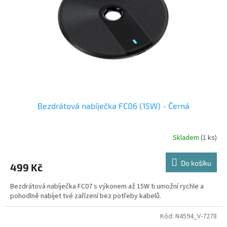
t
r
ů
o
d
u
k
t
ů
Bezdrátová nabíječka FC06 (15W) - Černá
Skladem
(1 ks)
Do košíku
499 Kč
Bezdrátová nabíječka FC07 s výkonem až 15W ti umožní rychle a
pohodlně nabíjet tvé zařízení bez potřeby kabelů.
Kód:
N4594_V-7278