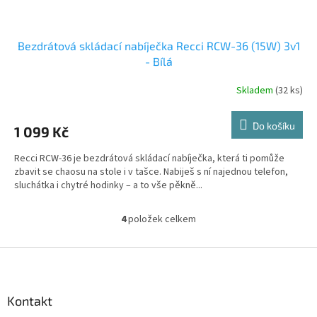
Bezdrátová skládací nabíječka Recci RCW-36 (15W) 3v1
- Bílá
Skladem
(32 ks)
Do košíku
1 099 Kč
Recci RCW-36 je bezdrátová skládací nabíječka, která ti pomůže
zbavit se chaosu na stole i v tašce. Nabiješ s ní najednou telefon,
sluchátka i chytré hodinky – a to vše pěkně...
4
položek celkem
O
v
l
Z
á
á
d
p
a
a
Kontakt
c
t