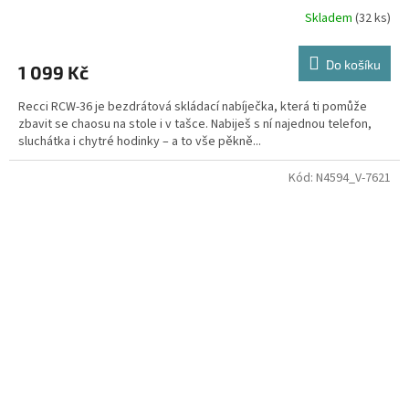
Skladem
(32 ks)
Do košíku
1 099 Kč
Recci RCW-36 je bezdrátová skládací nabíječka, která ti pomůže
zbavit se chaosu na stole i v tašce. Nabiješ s ní najednou telefon,
sluchátka i chytré hodinky – a to vše pěkně...
Kód:
N4594_V-7621