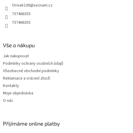
í
Orisek100
@
seznam.cz
í
p
r
737466355
v
737466355
k
y
v
ý
Vše o nákupu
p
i
Jak nakupovat
s
u
Podmínky ochrany osobních údajů
Všeobecné obchodní podmínky
Reklamace a vrácení zboží
Kontakty
Moje objednávka
O nás
Přijímáme online platby