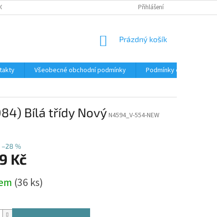
CNÉ OBCHODNÍ PODMÍNKY
REKLAMACE A VRÁCENÍ ZBOŽÍ
Přihlášení
KONTAKT
NÁKUPNÍ
Prázdný košík
KOŠÍK
takty
Všeobecné obchodní podmínky
Podmínky ochrany osobn
84) Bílá třídy Nový
N4594_V-554-NEW
–28 %
9 Kč
dem
(36 ks)