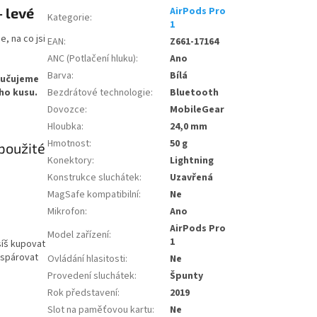
- levé
AirPods Pro
Kategorie
:
1
, na co jsi
EAN
:
Z661-17164
ANC (Potlačení hluku)
:
Ano
Barva
:
Bílá
oručujeme
ho kusu.
Bezdrátové technologie
:
Bluetooth
Dovozce
:
MobileGear
Hloubka
:
24,0 mm
Hmotnost
:
50 g
Konektory
:
Lightning
Konstrukce sluchátek
:
Uzavřená
MagSafe kompatibilní
:
Ne
Mikrofon
:
Ano
AirPods Pro
Model zařízení
:
1
síš kupovat
 spárovat
Ovládání hlasitosti
:
Ne
Provedení sluchátek
:
Špunty
Rok představení
:
2019
Slot na paměťovou kartu
:
Ne