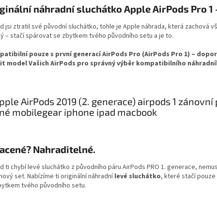
ginální náhradní sluchátko Apple AirPods Pro 1 
 jsi ztratil své původní sluchátko, tohle je Apple náhrada, která zachová vše
lý – stačí spárovat se zbytkem tvého původního setu a je to.
atibilní pouze s první generací AirPods Pro (AirPods Pro 1) – dop
it model Vašich AirPods pro správný výběr kompatibilního náhradní
acené? Nahraditelné.
d ti chybí levé sluchátko z původního páru AirPods PRO 1. generace, nemu
nový set. Nabízíme ti originální náhradní
levé sluchátko
, které stačí pouze
bytkem tvého původního setu.