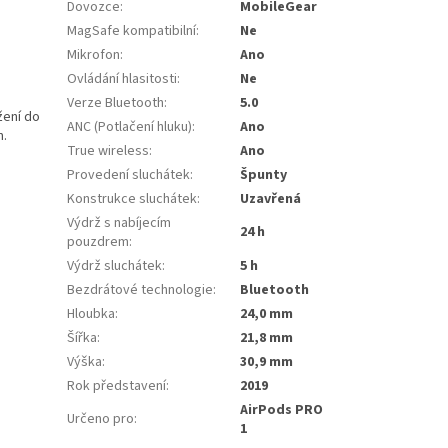
Dovozce
:
MobileGear
MagSafe kompatibilní
:
Ne
Mikrofon
:
Ano
Ovládání hlasitosti
:
Ne
Verze Bluetooth
:
5.0
žení do
ANC (Potlačení hluku)
:
Ano
m.
True wireless
:
Ano
Provedení sluchátek
:
Špunty
Konstrukce sluchátek
:
Uzavřená
Výdrž s nabíjecím
24 h
pouzdrem
:
Výdrž sluchátek
:
5 h
Bezdrátové technologie
:
Bluetooth
Hloubka
:
24,0 mm
Šířka
:
21,8 mm
Výška
:
30,9 mm
Rok představení
:
2019
AirPods PRO
Určeno pro
:
1