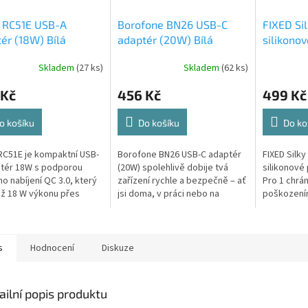
i RC51E USB-A
Borofone BN26 USB-C
FIXED Sil
ér (18W) Bílá
adaptér (20W) Bílá
silikono
AirPods P
Skladem
(27 ks)
Skladem
(62 ks)
 Kč
456 Kč
499 Kč
o košíku
Do košíku
Do ko
RC51E je kompaktní USB-
Borofone BN26 USB-C adaptér
FIXED Silky
tér 18W s podporou
(20W) spolehlivě dobije tvá
silikonové
ho nabíjení QC 3.0, který
zařízení rychle a bezpečně – ať
Pro 1 chrán
ž 18 W výkonu přes
jsi doma, v práci nebo na
poškození
 USB-A port. Hodí se na
cestách. Kompaktní provedení
škrábanci.
enní nabíjení telefonů,...
se snadno vejde do kapsy a
Liquid Sili
šťáva...
úpravou,...
s
Hodnocení
Diskuze
ailní popis produktu