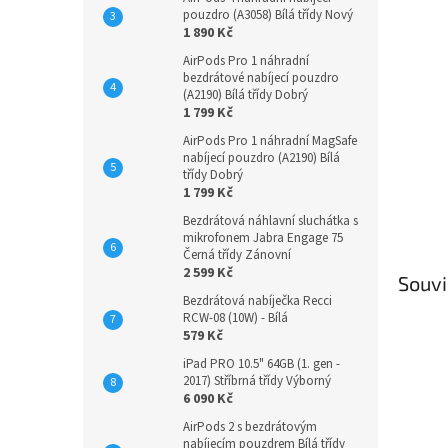
n
pouzdro (A3058) Bílá třídy Nový
e
1 890 Kč
l
AirPods Pro 1 náhradní
bezdrátové nabíjecí pouzdro
(A2190) Bílá třídy Dobrý
1 799 Kč
AirPods Pro 1 náhradní MagSafe
nabíjecí pouzdro (A2190) Bílá
třídy Dobrý
1 799 Kč
Bezdrátová náhlavní sluchátka s
mikrofonem Jabra Engage 75
Černá třídy Zánovní
2 599 Kč
Souvi
Bezdrátová nabíječka Recci
RCW-08 (10W) - Bílá
579 Kč
iPad PRO 10.5" 64GB (1. gen -
2017) Stříbrná třídy Výborný
6 090 Kč
AirPods 2 s bezdrátovým
nabíjecím pouzdrem Bílá třídy