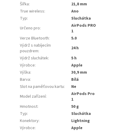
Šířka
:
21,8 mm
True wireless
:
Ano
Typ
:
Sluchátka
AirPods PRO
Určeno pro
:
1
Verze Bluetooth
:
5.0
Výdrž s nabíjecím
24 h
pouzdrem
:
Výdrž sluchátek
:
5 h
Výrobce
:
Apple
Výška
:
30,9 mm
Barva
:
Bílá
Slot na paměťovou kartu
:
Ne
AirPods Pro
Model zařízení
:
1
Hmotnost
:
50 g
Typ
:
Sluchátka
Konektory
:
Lightning
Výrobce
:
Apple