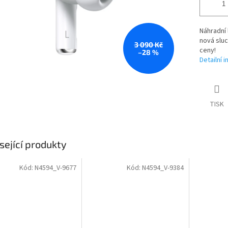
Náhradní 
nová sluc
3 090 Kč
ceny!
–28 %
Detailní 
TISK
sející produkty
Kód:
N4594_V-9677
Kód:
N4594_V-9384