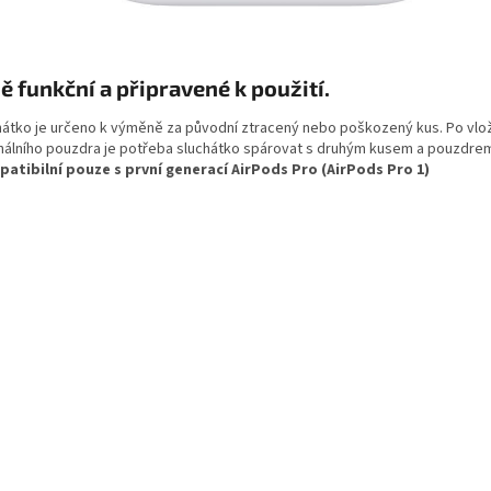
ě funkční a připravené k použití.
hátko je určeno k výměně za původní ztracený nebo poškozený kus. Po vlo
inálního pouzdra je potřeba sluchátko spárovat s druhým kusem a pouzdre
atibilní pouze s první generací AirPods Pro (AirPods Pro 1)