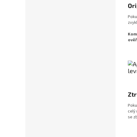
Ori
Pokud
zvyk
Komp
ověř
Ztr
Poku
celý 
se z