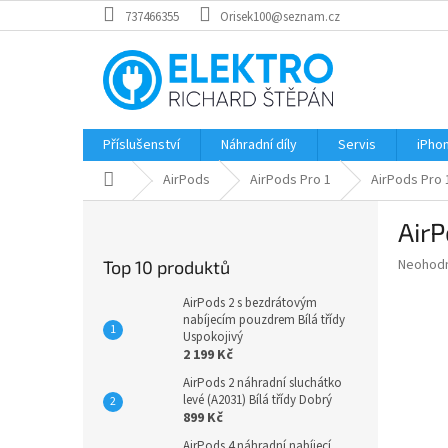
Přejít
737466355
Orisek100@seznam.cz
na
obsah
Příslušenství
Náhradní díly
Servis
iPho
Domů
AirPods
AirPods Pro 1
AirPods Pro 1
P
AirP
o
s
Průměr
Neohod
Top 10 produktů
t
hodnoce
r
produkt
AirPods 2 s bezdrátovým
a
nabíjecím pouzdrem Bílá třídy
je
Uspokojivý
0,0
n
2 199 Kč
z
n
5
AirPods 2 náhradní sluchátko
í
hvězdič
levé (A2031) Bílá třídy Dobrý
p
899 Kč
a
AirPods 4 náhradní nabíjecí