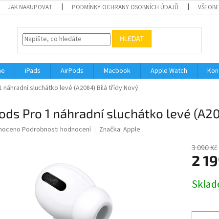
JAK NAKUPOVAT
PODMÍNKY OCHRANY OSOBNÍCH ÚDAJŮ
VŠEOBE
HLEDAT
ne
iPads
AirPods
Macbook
Apple Watch
Kon
 náhradní sluchátko levé (A2084) Bílá třídy Nový
ods Pro 1 náhradní sluchátko levé (A20
né
noceno
Podrobnosti hodnocení
Značka:
Apple
ní
u
3 090 Kč
2 19
Měrná
Skla
cena:
ek.