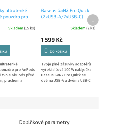
ky ultratenké
Baseus GaN2 Pro Quick
vé pouzdro pro
(2xUSB-A/2xUSB-C)
Další
produkt
ro 1 - Růžová
adaptér (100W) - Černá
Skladem
(15 ks)
Skladem
(2 ks)
1 599 Kč
šíku
Do košíku
 ultratenké
Tvoje plné zásuvky adaptérů
 pouzdro pro AirPods
vyřeší síťová 100 W nabíječka
í tvoje AirPods před
Baseus GaN2 Pro Quick se
m, prachem a
dvěma USB-A a dvěma USB-C
 Vyrobeno z jemného
výstupy. Vyrobena z kvalitního
konu s soft-touch
plastu a odolná vůči vysokým
teplotám.
Doplňkové parametry