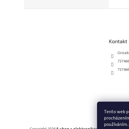
Z
á
p
a
t
Kontakt
í
Orise
73746
73746
Tento web po
procházením 
používáním..