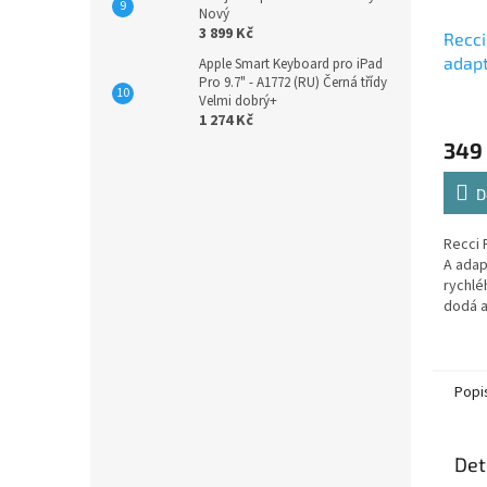
Nový
3 899 Kč
Recc
adapt
Apple Smart Keyboard pro iPad
Pro 9.7" - A1772 (RU) Černá třídy
Velmi dobrý+
1 274 Kč
349
D
Recci 
A adap
rychlé
dodá a
jediný
každod
Popi
Det