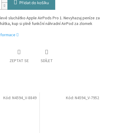
Přidat do košíku
levé sluchátko Apple AirPods Pro 1. Nevyhazuj peníze za
hátka, kup si plně funkční náhradní AirPod za zlomek
informace
ZEPTAT SE
SDÍLET
Kód:
N4594_V-8849
Kód:
N4594_V-7952