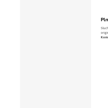
Pln
Sluc
orig
Komp