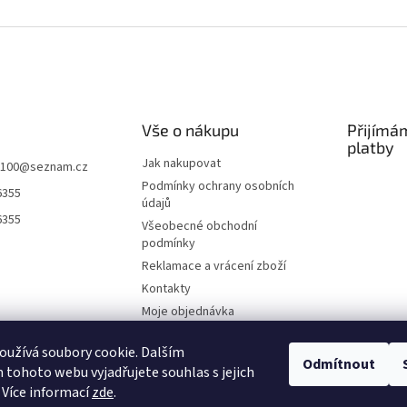
Vše o nákupu
Přijímá
platby
Jak nakupovat
k100
@
seznam.cz
Podmínky ochrany osobních
6355
údajů
6355
Všeobecné obchodní
podmínky
Reklamace a vrácení zboží
Kontakty
Moje objednávka
O nás
užívá soubory cookie. Dalším
Odmítnout
tohoto webu vyjadřujete souhlas s jejich
 Více informací
zde
.